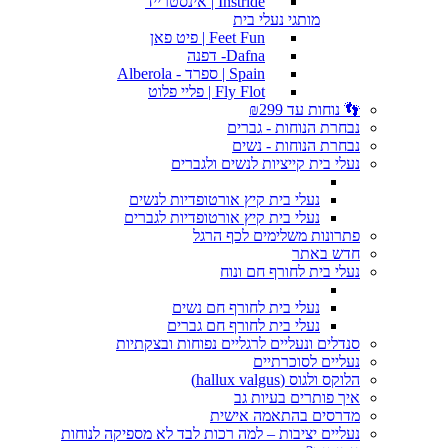
Instride | אינסטרייד
מותגי נעלי בית
Feet Fun | פיט פאן
Dafna- דפנה
Spain | ספרד - Alberola
Fly Flot | פליי פלוט
👣 נוחות עד ₪299
נבחרת הנוחות - גברים
נבחרת הנוחות - נשים
נעלי בית קייציות לנשים ולגברים
נעלי בית קיץ אורטופדיות לנשים
נעלי בית קיץ אורטופדיות לגברים
פתרונות משלימים לכף הרגל
חדש באתר
נעלי בית לחורף חם ונוח
נעלי בית לחורף חם נשים
נעלי בית לחורף חם גברים
סנדלים ונעליים לרגליים נפוחות ובצקתיות
נעליים לסוכרתיים
הלוקס ולגוס (hallux valgus)
איך פותרים בעיות גב
מדרסים בהתאמה אישית
נעליים יציבות – למה רכות לבד לא מספיקה לנוחות