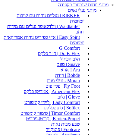
מותגי נוחות שנבחרו בקפידה
מותגי נעלי נשים
RIEKER | נעליים נוחות עם יציבות
יומיומית
Waldlaufer | וולדלאופר נעלים עם מידות
רוחב
Easy Spirit | איזי ספיריט נוחות אמריקאית
יומיומית
G Comfort
Dr. F. Flex | ד"ר פלקס
הלב הכחול
Suave | סווב
I Ara ארא
Rohde | רודה
Moran - נעלי מורן
Fly Foot | פליי פוט
American Flex | אמריקו פלקס
Glove | גלוב
Lady Comfort | ליידי קומפורט
Softlex | סופטפלקס
Timor Comfort | טימור קומפורט
Kroten-Propet | קרוטן-פרופט
טבע מבית נאות
Footcare | פוטקייר
Academy | אקדמי