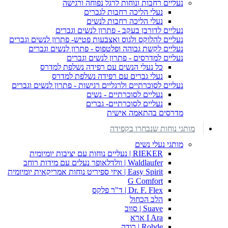
נעליים רחבות ונוחות לרגל נפוחה ורגישה
נעלי הליכה רחבות לגברים
נעלי הליכה רחבות לנשים
נעליים לדורבן בעקב - פתרון לנשים וגברים
נעליים להלוקס ולגוס ואצבעות פטיש- פתרון לנשים וגברים
נעליים לקשת גבוהה ופלטפוס - פתרון לנשים וגברים
נעליים למדרסים - פתרון לנשים וגברים
כל נעלי הנשים עם רפידה נשלפת למדרס
נעלי גברים עם רפידה נשלפת למדרס
נעליים לסוכרתיים ולרגליים רגישות - פתרון לנשים וגברים
נעליים לסוכרתיים - נשים
נעליים לסוכרתיים- גברים
מדרסים בהתאמה אישית
מותגי נוחות שנבחרו בקפידה
מותגי נעלי נשים
RIEKER | נעליים נוחות עם יציבות יומיומית
Waldlaufer | וולדלאופר נעלים עם מידות רוחב
Easy Spirit | איזי ספיריט נוחות אמריקאית יומיומית
G Comfort
Dr. F. Flex | ד"ר פלקס
הלב הכחול
Suave | סווב
I Ara ארא
Rohde | רודה