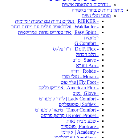
- מדרסים בהתאמה אישית
מותגי נוחות שנבחרו בקפידה
מותגי נעלי נשים
- RIEKER | נעליים נוחות עם יציבות יומיומית
- Waldlaufer | וולדלאופר נעלים עם מידות רוחב
- Easy Spirit | איזי ספיריט נוחות אמריקאית
יומיומית
- G Comfort
- Dr. F. Flex | ד"ר פלקס
- הלב הכחול
- Suave | סווב
- I Ara ארא
- Rohde | רודה
- Moran - נעלי מורן
- Fly Foot | פליי פוט
- American Flex | אמריקו פלקס
- Glove | גלוב
- Lady Comfort | ליידי קומפורט
- Softlex | סופטפלקס
- Timor Comfort | טימור קומפורט
- Kroten-Propet | קרוטן-פרופט
- טבע מבית נאות
- Footcare | פוטקייר
- Academy | אקדמי
- Aeroflexy | ארופלקסי