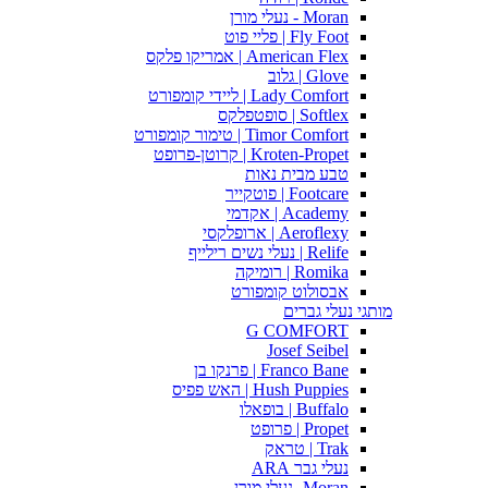
Moran - נעלי מורן
Fly Foot | פליי פוט
American Flex | אמריקו פלקס
Glove | גלוב
Lady Comfort | ליידי קומפורט
Softlex | סופטפלקס
Timor Comfort | טימור קומפורט
Kroten-Propet | קרוטן-פרופט
טבע מבית נאות
Footcare | פוטקייר
Academy | אקדמי
Aeroflexy | ארופלקסי
Relife | נעלי נשים רילייף
Romika | רומיקה
אבסולוט קומפורט
מותגי נעלי גברים
G COMFORT
Josef Seibel
Franco Bane | פרנקו בן
Hush Puppies | האש פפיס
Buffalo | בופאלו
Propet | פרופט
Trak | טראק
נעלי גבר ARA
Moran -נעלי מורן