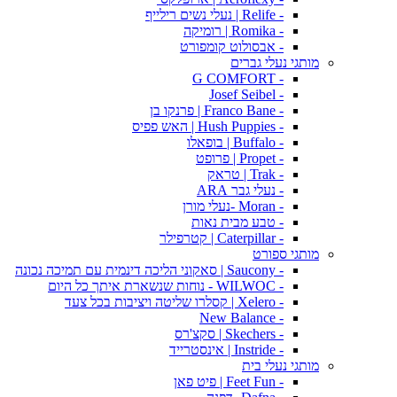
- Relife | נעלי נשים רילייף
- Romika | רומיקה
- אבסולוט קומפורט
מותגי נעלי גברים
- G COMFORT
- Josef Seibel
- Franco Bane | פרנקו בן
- Hush Puppies | האש פפיס
- Buffalo | בופאלו
- Propet | פרופט
- Trak | טראק
- נעלי גבר ARA
- Moran -נעלי מורן
- טבע מבית נאות
- Caterpillar | קטרפילר
מותגי ספורט
- Saucony | סאקוני הליכה דינמית עם תמיכה נכונה
- WILWOC - נוחות שנשארת איתך כל היום
- Xelero | קסלרו שליטה ויציבות בכל צעד
- New Balance
- Skechers | סקצ'רס
- Instride | אינסטרייד
מותגי נעלי בית
- Feet Fun | פיט פאן