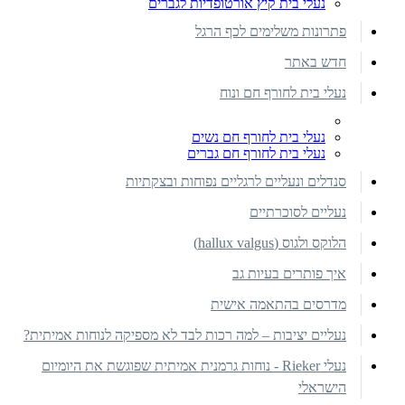
נעלי בית קיץ אורטופדיות לגברים
פתרונות משלימים לכף הרגל
חדש באתר
נעלי בית לחורף חם ונוח
נעלי בית לחורף חם נשים
נעלי בית לחורף חם גברים
סנדלים ונעליים לרגליים נפוחות ובצקתיות
נעליים לסוכרתיים
הלוקס ולגוס (hallux valgus)
איך פותרים בעיות גב
מדרסים בהתאמה אישית
נעליים יציבות – למה רכות לבד לא מספיקה לנוחות אמיתית?
נעלי Rieker - נוחות גרמנית אמיתית שפוגשת את היומיום
הישראלי