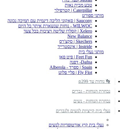
טבע מבית נאות
Caterpillar | קטרפילר
מותגי ספורט
Saucony | סאקוני הליכה דינמית עם תמיכה נכונה
WILWOC - נוחות שנשארת איתך כל היום
Xelero | קסלרו שליטה ויציבות בכל צעד
New Balance
Skechers | סקצ'רס
Instride | אינסטרייד
מותגי נעלי בית
Feet Fun | פיט פאן
Dafna- דפנה
Spain | ספרד - Alberola
Fly Flot | פליי פלוט
👣 נוחות עד ₪299
נבחרת הנוחות - גברים
נבחרת הנוחות - נשים
נעלי בית קייציות לנשים ולגברים
נעלי בית קיץ אורטופדיות לנשים