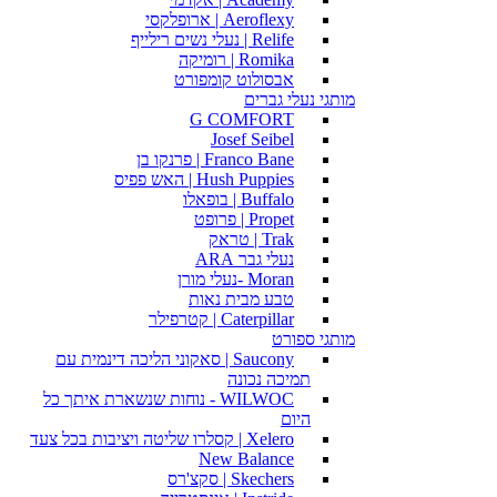
Aeroflexy | ארופלקסי
Relife | נעלי נשים רילייף
Romika | רומיקה
אבסולוט קומפורט
מותגי נעלי גברים
G COMFORT
Josef Seibel
Franco Bane | פרנקו בן
Hush Puppies | האש פפיס
Buffalo | בופאלו
Propet | פרופט
Trak | טראק
נעלי גבר ARA
Moran -נעלי מורן
טבע מבית נאות
Caterpillar | קטרפילר
מותגי ספורט
Saucony | סאקוני הליכה דינמית עם
תמיכה נכונה
WILWOC - נוחות שנשארת איתך כל
היום
Xelero | קסלרו שליטה ויציבות בכל צעד
New Balance
Skechers | סקצ'רס