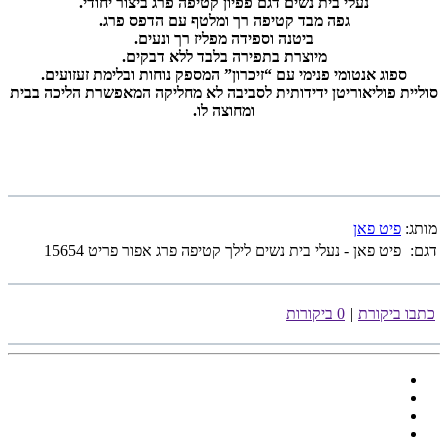
נעלי בית נשים דגם פפיון קטיפה פרג ביצור יחודי.
גפה מבד קטיפה רך ומלטף עם הדפס פרג.
ביטנה וספידה מפליז רך ונעים.
מיוצרת בתפירה בלבד ללא דבקים.
ספוג אנטומי פנימי עם “זיכרון” המספק נוחות ובלימת זעזועים.
סוליית פוליאוריטן ידידותית לסביבה לא מחליקה המאפשרת הליכה בבית
ומחוצה לו.
מותג:
פיט פאן
דגם:
פיט פאן - נעלי בית נשים לילך קטיפה פרג אפור פריט 15654
כתבו ביקורת
|
0 ביקורות