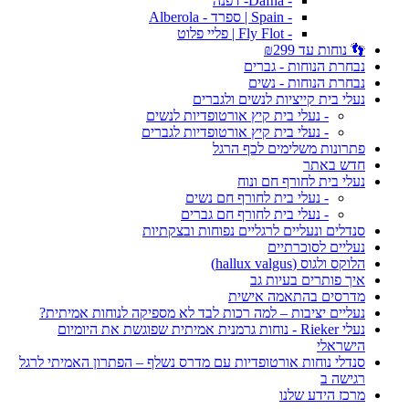
- Dafna- דפנה
- Spain | ספרד - Alberola
- Fly Flot | פליי פלוט
👣 נוחות עד ₪299
נבחרת הנוחות - גברים
נבחרת הנוחות - נשים
נעלי בית קייציות לנשים ולגברים
- נעלי בית קיץ אורטופדיות לנשים
- נעלי בית קיץ אורטופדיות לגברים
פתרונות משלימים לכף הרגל
חדש באתר
נעלי בית לחורף חם ונוח
- נעלי בית לחורף חם נשים
- נעלי בית לחורף חם גברים
סנדלים ונעליים לרגליים נפוחות ובצקתיות
נעליים לסוכרתיים
הלוקס ולגוס (hallux valgus)
איך פותרים בעיות גב
מדרסים בהתאמה אישית
נעליים יציבות – למה רכות לבד לא מספיקה לנוחות אמיתית?
נעלי Rieker - נוחות גרמנית אמיתית שפוגשת את היומיום
הישראלי
סנדלי נוחות אורטופדיות עם מדרס נשלף – הפתרון האמיתי לרגל
רגישה ב
מרכז הידע שלנו