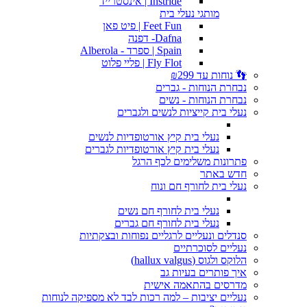
Instride | אינסטרייד
מותגי נעלי בית
Feet Fun | פיט פאן
Dafna- דפנה
Spain | ספרד - Alberola
Fly Flot | פליי פלוט
👣 נוחות עד ₪299
נבחרת הנוחות - גברים
נבחרת הנוחות - נשים
נעלי בית קייציות לנשים ולגברים
נעלי בית קיץ אורטופדיות לנשים
נעלי בית קיץ אורטופדיות לגברים
פתרונות משלימים לכף הרגל
חדש באתר
נעלי בית לחורף חם ונוח
נעלי בית לחורף חם נשים
נעלי בית לחורף חם גברים
סנדלים ונעליים לרגליים נפוחות ובצקתיות
נעליים לסוכרתיים
הלוקס ולגוס (hallux valgus)
איך פותרים בעיות גב
מדרסים בהתאמה אישית
נעליים יציבות – למה רכות לבד לא מספיקה לנוחות