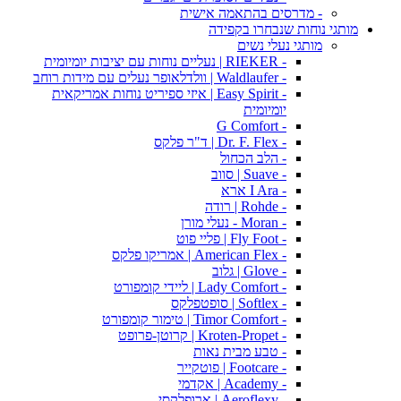
- מדרסים בהתאמה אישית
מותגי נוחות שנבחרו בקפידה
מותגי נעלי נשים
- RIEKER | נעליים נוחות עם יציבות יומיומית
- Waldlaufer | וולדלאופר נעלים עם מידות רוחב
- Easy Spirit | איזי ספיריט נוחות אמריקאית
יומיומית
- G Comfort
- Dr. F. Flex | ד"ר פלקס
- הלב הכחול
- Suave | סווב
- I Ara ארא
- Rohde | רודה
- Moran - נעלי מורן
- Fly Foot | פליי פוט
- American Flex | אמריקו פלקס
- Glove | גלוב
- Lady Comfort | ליידי קומפורט
- Softlex | סופטפלקס
- Timor Comfort | טימור קומפורט
- Kroten-Propet | קרוטן-פרופט
- טבע מבית נאות
- Footcare | פוטקייר
- Academy | אקדמי
- Aeroflexy | ארופלקסי