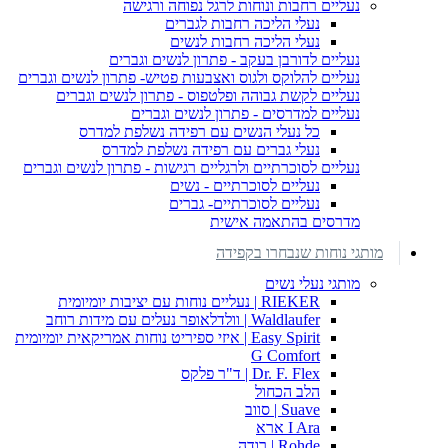
נעליים רחבות ונוחות לרגל נפוחה ורגישה
נעלי הליכה רחבות לגברים
נעלי הליכה רחבות לנשים
נעליים לדורבן בעקב - פתרון לנשים וגברים
נעליים להלוקס ולגוס ואצבעות פטיש- פתרון לנשים וגברים
נעליים לקשת גבוהה ופלטפוס - פתרון לנשים וגברים
נעליים למדרסים - פתרון לנשים וגברים
כל נעלי הנשים עם רפידה נשלפת למדרס
נעלי גברים עם רפידה נשלפת למדרס
נעליים לסוכרתיים ולרגליים רגישות - פתרון לנשים וגברים
נעליים לסוכרתיים - נשים
נעליים לסוכרתיים- גברים
מדרסים בהתאמה אישית
מותגי נוחות שנבחרו בקפידה
מותגי נעלי נשים
RIEKER | נעליים נוחות עם יציבות יומיומית
Waldlaufer | וולדלאופר נעלים עם מידות רוחב
Easy Spirit | איזי ספיריט נוחות אמריקאית יומיומית
G Comfort
Dr. F. Flex | ד"ר פלקס
הלב הכחול
Suave | סווב
I Ara ארא
Rohde | רודה