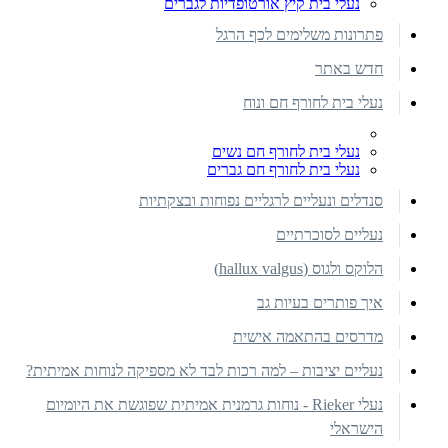
נעלי בית קיץ אורטופדיות לגברים
פתרונות משלימים לכף הרגל
חדש באתר
נעלי בית לחורף חם ונוח
נעלי בית לחורף חם נשים
נעלי בית לחורף חם גברים
סנדלים ונעליים לרגליים נפוחות ובצקתיות
נעליים לסוכרתיים
הלוקס ולגוס (hallux valgus)
איך פותרים בעיות גב
מדרסים בהתאמה אישית
נעליים יציבות – למה רכות לבד לא מספיקה לנוחות אמיתית?
נעלי Rieker - נוחות גרמנית אמיתית שפוגשת את היומיום
הישראלי