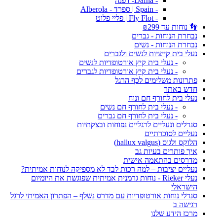
- Dafna- דפנה
- Spain | ספרד - Alberola
- Fly Flot | פליי פלוט
👣 נוחות עד ₪299
נבחרת הנוחות - גברים
נבחרת הנוחות - נשים
נעלי בית קייציות לנשים ולגברים
- נעלי בית קיץ אורטופדיות לנשים
- נעלי בית קיץ אורטופדיות לגברים
פתרונות משלימים לכף הרגל
חדש באתר
נעלי בית לחורף חם ונוח
- נעלי בית לחורף חם נשים
- נעלי בית לחורף חם גברים
סנדלים ונעליים לרגליים נפוחות ובצקתיות
נעליים לסוכרתיים
הלוקס ולגוס (hallux valgus)
איך פותרים בעיות גב
מדרסים בהתאמה אישית
נעליים יציבות – למה רכות לבד לא מספיקה לנוחות אמיתית?
נעלי Rieker - נוחות גרמנית אמיתית שפוגשת את היומיום
הישראלי
סנדלי נוחות אורטופדיות עם מדרס נשלף – הפתרון האמיתי לרגל
רגישה ב
מרכז הידע שלנו