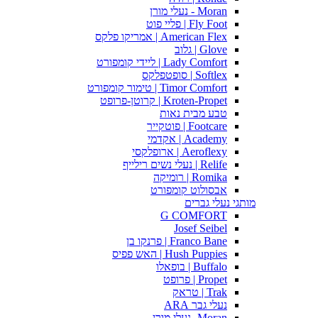
Moran - נעלי מורן
Fly Foot | פליי פוט
American Flex | אמריקו פלקס
Glove | גלוב
Lady Comfort | ליידי קומפורט
Softlex | סופטפלקס
Timor Comfort | טימור קומפורט
Kroten-Propet | קרוטן-פרופט
טבע מבית נאות
Footcare | פוטקייר
Academy | אקדמי
Aeroflexy | ארופלקסי
Relife | נעלי נשים רילייף
Romika | רומיקה
אבסולוט קומפורט
מותגי נעלי גברים
G COMFORT
Josef Seibel
Franco Bane | פרנקו בן
Hush Puppies | האש פפיס
Buffalo | בופאלו
Propet | פרופט
Trak | טראק
נעלי גבר ARA
Moran -נעלי מורן