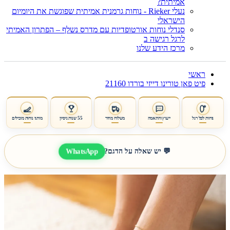
אמיתית?
נעלי Rieker - נוחות גרמנית אמיתית שפוגשת את היומיום
הישראלי
סנדלי נוחות אורטופדיות עם מדרס נשלף – הפתרון האמיתי
לרגל רגישה ב
מרכז הידע שלנו
ראשי
פיט פאן טורינו דייזי בורדו 21160
נוחות לכל רגל
ייעוץ והתאמה
משלוח מהיר
55 שנות ניסיון
מותגי נוחות מובילים
WhatsApp
💬 יש שאלה על הדגם?