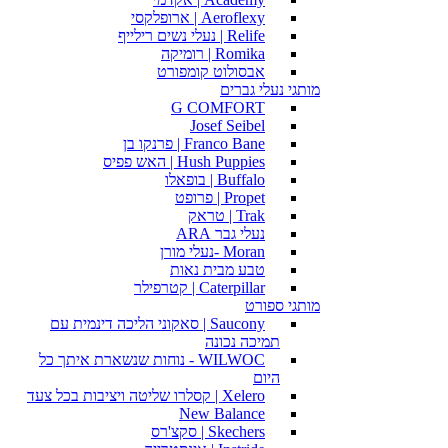
Aeroflexy | ארופלקסי
Relife | נעלי נשים רילייף
Romika | רומיקה
אבסולוט קומפורט
מותגי נעלי גברים
G COMFORT
Josef Seibel
Franco Bane | פרנקו בן
Hush Puppies | האש פפיס
Buffalo | בופאלו
Propet | פרופט
Trak | טראק
נעלי גבר ARA
Moran -נעלי מורן
טבע מבית נאות
Caterpillar | קטרפילר
מותגי ספורט
Saucony | סאקוני הליכה דינמית עם
תמיכה נכונה
WILWOC - נוחות שנשארת איתך כל
היום
Xelero | קסלרו שליטה ויציבות בכל צעד
New Balance
Skechers | סקצ'רס