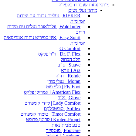
מותגי נוחות שנבחרו בקפידה
מותגי נעלי נשים
RIEKER | נעליים נוחות עם יציבות
יומיומית
Waldlaufer | וולדלאופר נעלים עם מידות
רוחב
Easy Spirit | איזי ספיריט נוחות אמריקאית
יומיומית
G Comfort
Dr. F. Flex | ד"ר פלקס
הלב הכחול
Suave | סווב
I Ara ארא
Rohde | רודה
Moran - נעלי מורן
Fly Foot | פליי פוט
American Flex | אמריקו פלקס
Glove | גלוב
Lady Comfort | ליידי קומפורט
Softlex | סופטפלקס
Timor Comfort | טימור קומפורט
Kroten-Propet | קרוטן-פרופט
טבע מבית נאות
Footcare | פוטקייר
Academy | אקדמי