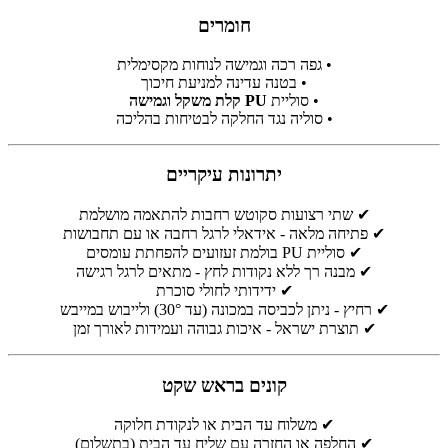
חומרים
• גפה רכה וגמישה לנוחות מקסימלית
• בטנה עדינה למניעת חיכוך
• סוליית
PU קלת משקל וגמישה
• סוליה נגד החלקה לבטיחות בהליכה
יתרונות עיקריים
✔ שתי רצועות סקוטש רחבות להתאמה מושלמת
✔ פתיחה מלאה - אידאלי לרגל רחבה או עם תחבושות
✔ סוליית PU בולמת זעזועים להפחתת עומסים
✔ מבנה רך ללא נקודות לחץ - מתאים לרגל רגישה
✔ ידידותי לחולי סוכרת
✔ רחיץ - ניתן לכביסה במכונה (עד 30°) ולייבוש במייבש
✔ תוצרת ישראל - איכות גבוהה ועמידות לאורך זמן
קונים בראש שקט
✔ משלוח עד הבית או לנקודת חלוקה
✔ החלפה או החזרה עם שליח עד הבית (בתשלום)