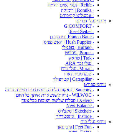
- Relife | נעלי נשים רילייף
- Romika | רומיקה
- אבסולוט קומפורט
מותגי נעלי גברים
- G COMFORT
- Josef Seibel
- Franco Bane | פרנקו בן
- Hush Puppies | האש פפיס
- Buffalo | בופאלו
- Propet | פרופט
- Trak | טראק
- נעלי גבר ARA
- Moran -נעלי מורן
- טבע מבית נאות
- Caterpillar | קטרפילר
מותגי ספורט
- Saucony | סאקוני הליכה דינמית עם תמיכה נכונה
- WILWOC - נוחות שנשארת איתך כל היום
- Xelero | קסלרו שליטה ויציבות בכל צעד
- New Balance
- Skechers | סקצ'רס
- Instride | אינסטרייד
מותגי נעלי בית
- Feet Fun | פיט פאן