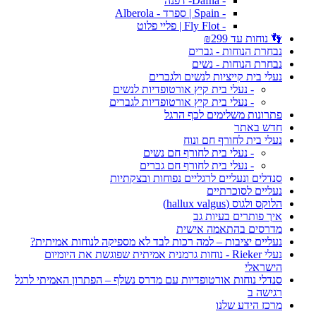
- Dafna- דפנה
- Spain | ספרד - Alberola
- Fly Flot | פליי פלוט
👣 נוחות עד ₪299
נבחרת הנוחות - גברים
נבחרת הנוחות - נשים
נעלי בית קייציות לנשים ולגברים
- נעלי בית קיץ אורטופדיות לנשים
- נעלי בית קיץ אורטופדיות לגברים
פתרונות משלימים לכף הרגל
חדש באתר
נעלי בית לחורף חם ונוח
- נעלי בית לחורף חם נשים
- נעלי בית לחורף חם גברים
סנדלים ונעליים לרגליים נפוחות ובצקתיות
נעליים לסוכרתיים
הלוקס ולגוס (hallux valgus)
איך פותרים בעיות גב
מדרסים בהתאמה אישית
נעליים יציבות – למה רכות לבד לא מספיקה לנוחות אמיתית?
נעלי Rieker - נוחות גרמנית אמיתית שפוגשת את היומיום
הישראלי
סנדלי נוחות אורטופדיות עם מדרס נשלף – הפתרון האמיתי לרגל
רגישה ב
מרכז הידע שלנו