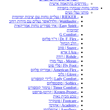
- מדרסים בהתאמה אישית
מותגי נוחות שנבחרו בקפידה
מותגי נעלי נשים
- RIEKER | נעליים נוחות עם יציבות יומיומית
- Waldlaufer | וולדלאופר נעלים עם מידות רוחב
- Easy Spirit | איזי ספיריט נוחות אמריקאית
יומיומית
- G Comfort
- Dr. F. Flex | ד"ר פלקס
- הלב הכחול
- Suave | סווב
- I Ara ארא
- Rohde | רודה
- Moran - נעלי מורן
- Fly Foot | פליי פוט
- American Flex | אמריקו פלקס
- Glove | גלוב
- Lady Comfort | ליידי קומפורט
- Softlex | סופטפלקס
- Timor Comfort | טימור קומפורט
- Kroten-Propet | קרוטן-פרופט
- טבע מבית נאות
- Footcare | פוטקייר
- Academy | אקדמי
- Aeroflexy | ארופלקסי