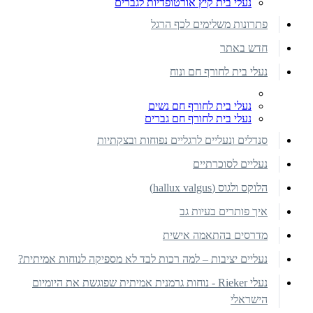
נעלי בית קיץ אורטופדיות לגברים
פתרונות משלימים לכף הרגל
חדש באתר
נעלי בית לחורף חם ונוח
נעלי בית לחורף חם נשים
נעלי בית לחורף חם גברים
סנדלים ונעליים לרגליים נפוחות ובצקתיות
נעליים לסוכרתיים
הלוקס ולגוס (hallux valgus)
איך פותרים בעיות גב
מדרסים בהתאמה אישית
נעליים יציבות – למה רכות לבד לא מספיקה לנוחות אמיתית?
נעלי Rieker - נוחות גרמנית אמיתית שפוגשת את היומיום
הישראלי