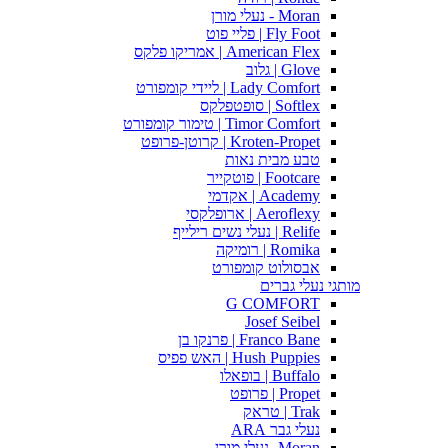
Moran - נעלי מורן
Fly Foot | פליי פוט
American Flex | אמריקו פלקס
Glove | גלוב
Lady Comfort | ליידי קומפורט
Softlex | סופטפלקס
Timor Comfort | טימור קומפורט
Kroten-Propet | קרוטן-פרופט
טבע מבית נאות
Footcare | פוטקייר
Academy | אקדמי
Aeroflexy | ארופלקסי
Relife | נעלי נשים רילייף
Romika | רומיקה
אבסולוט קומפורט
מותגי נעלי גברים
G COMFORT
Josef Seibel
Franco Bane | פרנקו בן
Hush Puppies | האש פפיס
Buffalo | בופאלו
Propet | פרופט
Trak | טראק
נעלי גבר ARA
Moran -נעלי מורן