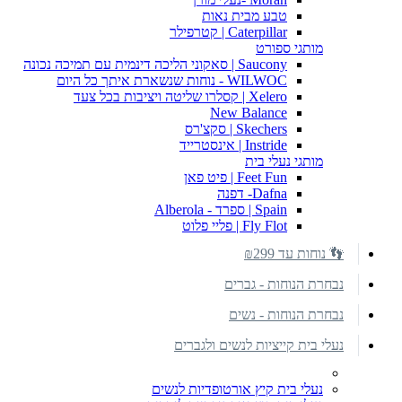
טבע מבית נאות
Caterpillar | קטרפילר
מותגי ספורט
Saucony | סאקוני הליכה דינמית עם תמיכה נכונה
WILWOC - נוחות שנשארת איתך כל היום
Xelero | קסלרו שליטה ויציבות בכל צעד
New Balance
Skechers | סקצ'רס
Instride | אינסטרייד
מותגי נעלי בית
Feet Fun | פיט פאן
Dafna- דפנה
Spain | ספרד - Alberola
Fly Flot | פליי פלוט
👣 נוחות עד ₪299
נבחרת הנוחות - גברים
נבחרת הנוחות - נשים
נעלי בית קייציות לנשים ולגברים
נעלי בית קיץ אורטופדיות לנשים