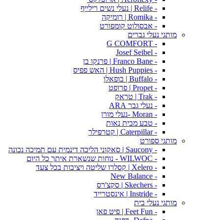
- Relife | נעלי נשים רילייף
- Romika | רומיקה
- אבסולוט קומפורט
מותגי נעלי גברים
- G COMFORT
- Josef Seibel
- Franco Bane | פרנקו בן
- Hush Puppies | האש פפיס
- Buffalo | בופאלו
- Propet | פרופט
- Trak | טראק
- נעלי גבר ARA
- Moran -נעלי מורן
- טבע מבית נאות
- Caterpillar | קטרפילר
מותגי ספורט
- Saucony | סאקוני הליכה דינמית עם תמיכה נכונה
- WILWOC - נוחות שנשארת איתך כל היום
- Xelero | קסלרו שליטה ויציבות בכל צעד
- New Balance
- Skechers | סקצ'רס
- Instride | אינסטרייד
מותגי נעלי בית
- Feet Fun | פיט פאן