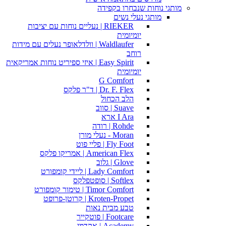
מותגי נוחות שנבחרו בקפידה
מותגי נעלי נשים
RIEKER | נעליים נוחות עם יציבות
יומיומית
Waldlaufer | וולדלאופר נעלים עם מידות
רוחב
Easy Spirit | איזי ספיריט נוחות אמריקאית
יומיומית
G Comfort
Dr. F. Flex | ד"ר פלקס
הלב הכחול
Suave | סווב
I Ara ארא
Rohde | רודה
Moran - נעלי מורן
Fly Foot | פליי פוט
American Flex | אמריקו פלקס
Glove | גלוב
Lady Comfort | ליידי קומפורט
Softlex | סופטפלקס
Timor Comfort | טימור קומפורט
Kroten-Propet | קרוטן-פרופט
טבע מבית נאות
Footcare | פוטקייר
Academy | אקדמי