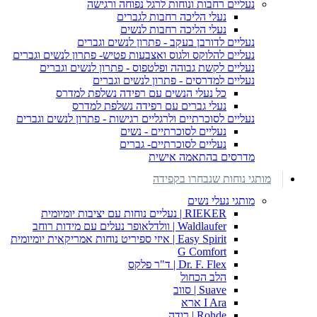
נעליים רחבות ונוחות לרגל נפוחה ורגישה
נעלי הליכה רחבות לגברים
נעלי הליכה רחבות לנשים
נעליים לדורבן בעקב - פתרון לנשים וגברים
נעליים להלוקס ולגוס ואצבעות פטיש- פתרון לנשים וגברים
נעליים לקשת גבוהה ופלטפוס - פתרון לנשים וגברים
נעליים למדרסים - פתרון לנשים וגברים
כל נעלי הנשים עם רפידה נשלפת למדרס
נעלי גברים עם רפידה נשלפת למדרס
נעליים לסוכרתיים ולרגליים רגישות - פתרון לנשים וגברים
נעליים לסוכרתיים - נשים
נעליים לסוכרתיים- גברים
מדרסים בהתאמה אישית
מותגי נוחות שנבחרו בקפידה
מותגי נעלי נשים
RIEKER | נעליים נוחות עם יציבות יומיומית
Waldlaufer | וולדלאופר נעלים עם מידות רוחב
Easy Spirit | איזי ספיריט נוחות אמריקאית יומיומית
G Comfort
Dr. F. Flex | ד"ר פלקס
הלב הכחול
Suave | סווב
I Ara ארא
Rohde | רודה