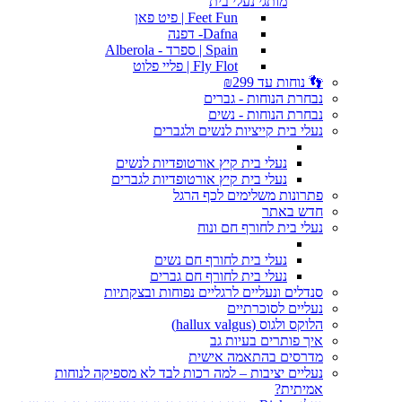
מותגי נעלי בית
Feet Fun | פיט פאן
Dafna- דפנה
Spain | ספרד - Alberola
Fly Flot | פליי פלוט
👣 נוחות עד ₪299
נבחרת הנוחות - גברים
נבחרת הנוחות - נשים
נעלי בית קייציות לנשים ולגברים
נעלי בית קיץ אורטופדיות לנשים
נעלי בית קיץ אורטופדיות לגברים
פתרונות משלימים לכף הרגל
חדש באתר
נעלי בית לחורף חם ונוח
נעלי בית לחורף חם נשים
נעלי בית לחורף חם גברים
סנדלים ונעליים לרגליים נפוחות ובצקתיות
נעליים לסוכרתיים
הלוקס ולגוס (hallux valgus)
איך פותרים בעיות גב
מדרסים בהתאמה אישית
נעליים יציבות – למה רכות לבד לא מספיקה לנוחות
אמיתית?