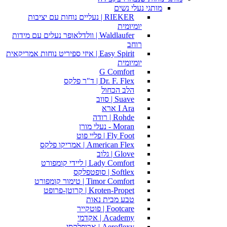
מותגי נעלי נשים
RIEKER | נעליים נוחות עם יציבות
יומיומית
Waldlaufer | וולדלאופר נעלים עם מידות
רוחב
Easy Spirit | איזי ספיריט נוחות אמריקאית
יומיומית
G Comfort
Dr. F. Flex | ד"ר פלקס
הלב הכחול
Suave | סווב
I Ara ארא
Rohde | רודה
Moran - נעלי מורן
Fly Foot | פליי פוט
American Flex | אמריקו פלקס
Glove | גלוב
Lady Comfort | ליידי קומפורט
Softlex | סופטפלקס
Timor Comfort | טימור קומפורט
Kroten-Propet | קרוטן-פרופט
טבע מבית נאות
Footcare | פוטקייר
Academy | אקדמי
Aeroflexy | ארופלקסי