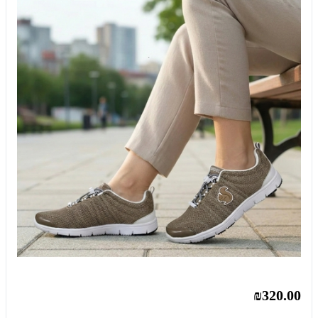
₪320.00