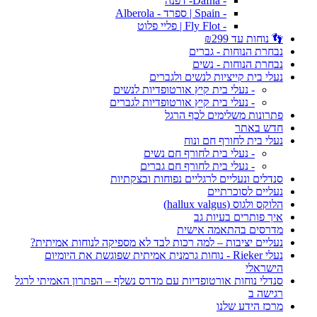
- Dafna- דפנה
- Spain | ספרד - Alberola
- Fly Flot | פליי פלוט
👣 נוחות עד ₪299
נבחרת הנוחות - גברים
נבחרת הנוחות - נשים
נעלי בית קייציות לנשים ולגברים
- נעלי בית קיץ אורטופדיות לנשים
- נעלי בית קיץ אורטופדיות לגברים
פתרונות משלימים לכף הרגל
חדש באתר
נעלי בית לחורף חם ונוח
- נעלי בית לחורף חם נשים
- נעלי בית לחורף חם גברים
סנדלים ונעליים לרגליים נפוחות ובצקתיות
נעליים לסוכרתיים
הלוקס ולגוס (hallux valgus)
איך פותרים בעיות גב
מדרסים בהתאמה אישית
נעליים יציבות – למה רכות לבד לא מספיקה לנוחות אמיתית?
נעלי Rieker - נוחות גרמנית אמיתית שפוגשת את היומיום
הישראלי
סנדלי נוחות אורטופדיות עם מדרס נשלף – הפתרון האמיתי לרגל
רגישה ב
מרכז הידע שלנו