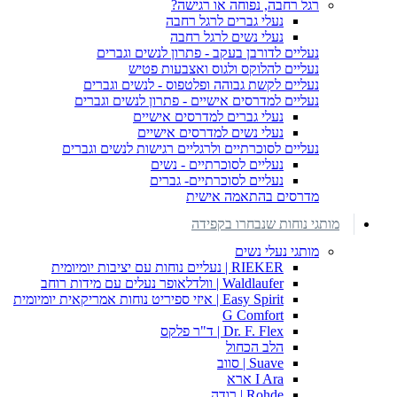
רגל רחבה, נפוחה או רגישה?
נעלי גברים לרגל רחבה
נעלי נשים לרגל רחבה
נעליים לדורבן בעקב - פתרון לנשים וגברים
נעליים להלוקס ולגוס ואצבעות פטיש
נעליים לקשת גבוהה ופלטפוס - לנשים וגברים
נעליים למדרסים אישיים - פתרון לנשים וגברים
נעלי גברים למדרסים אישיים
נעלי נשים למדרסים אישיים
נעליים לסוכרתיים ולרגליים רגישות לנשים וגברים
נעליים לסוכרתיים - נשים
נעליים לסוכרתיים- גברים
מדרסים בהתאמה אישית
מותגי נוחות שנבחרו בקפידה
מותגי נעלי נשים
RIEKER | נעליים נוחות עם יציבות יומיומית
Waldlaufer | וולדלאופר נעלים עם מידות רוחב
Easy Spirit | איזי ספיריט נוחות אמריקאית יומיומית
G Comfort
Dr. F. Flex | ד"ר פלקס
הלב הכחול
Suave | סווב
I Ara ארא
Rohde | רודה