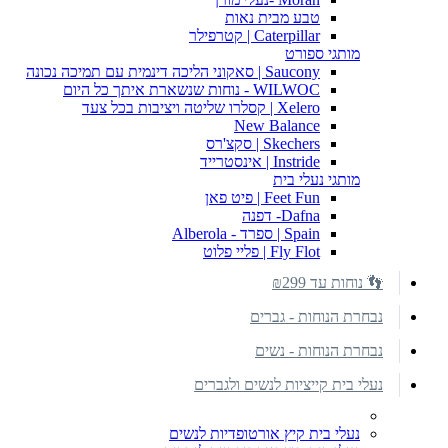
טבע מבית נאות
Caterpillar | קטרפילר
מותגי ספורט
Saucony | סאקוני הליכה דינמית עם תמיכה נכונה
WILWOC - נוחות שנשארת איתך כל היום
Xelero | קסלרו שליטה ויציבות בכל צעד
New Balance
Skechers | סקצ'רס
Instride | אינסטרייד
מותגי נעלי בית
Feet Fun | פיט פאן
Dafna- דפנה
Spain | ספרד - Alberola
Fly Flot | פליי פלוט
👣 נוחות עד ₪299
נבחרת הנוחות - גברים
נבחרת הנוחות - נשים
נעלי בית קייציות לנשים ולגברים
נעלי בית קיץ אורטופדיות לנשים