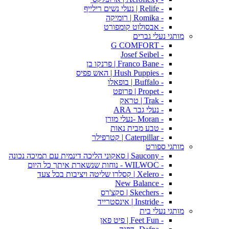
- Relife | נעלי נשים רילייף
- Romika | רומיקה
- אבסולוט קומפורט
מותגי נעלי גברים
- G COMFORT
- Josef Seibel
- Franco Bane | פרנקו בן
- Hush Puppies | האש פפיס
- Buffalo | בופאלו
- Propet | פרופט
- Trak | טראק
- נעלי גבר ARA
- Moran -נעלי מורן
- טבע מבית נאות
- Caterpillar | קטרפילר
מותגי ספורט
- Saucony | סאקוני הליכה דינמית עם תמיכה נכונה
- WILWOC - נוחות שנשארת איתך כל היום
- Xelero | קסלרו שליטה ויציבות בכל צעד
- New Balance
- Skechers | סקצ'רס
- Instride | אינסטרייד
מותגי נעלי בית
- Feet Fun | פיט פאן