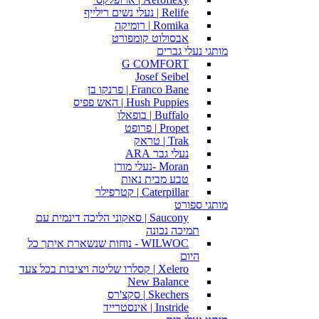
Relife | נעלי נשים רילייף
Romika | רומיקה
אבסולוט קומפורט
מותגי נעלי גברים
G COMFORT
Josef Seibel
Franco Bane | פרנקו בן
Hush Puppies | האש פפיס
Buffalo | בופאלו
Propet | פרופט
Trak | טראק
נעלי גבר ARA
Moran -נעלי מורן
טבע מבית נאות
Caterpillar | קטרפילר
מותגי ספורט
Saucony | סאקוני הליכה דינמית עם
תמיכה נכונה
WILWOC - נוחות שנשארת איתך כל
היום
Xelero | קסלרו שליטה ויציבות בכל צעד
New Balance
Skechers | סקצ'רס
Instride | אינסטרייד