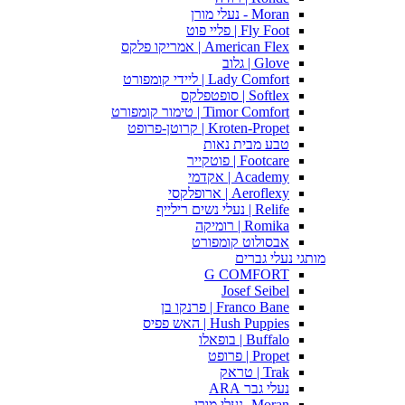
Moran - נעלי מורן
Fly Foot | פליי פוט
American Flex | אמריקו פלקס
Glove | גלוב
Lady Comfort | ליידי קומפורט
Softlex | סופטפלקס
Timor Comfort | טימור קומפורט
Kroten-Propet | קרוטן-פרופט
טבע מבית נאות
Footcare | פוטקייר
Academy | אקדמי
Aeroflexy | ארופלקסי
Relife | נעלי נשים רילייף
Romika | רומיקה
אבסולוט קומפורט
מותגי נעלי גברים
G COMFORT
Josef Seibel
Franco Bane | פרנקו בן
Hush Puppies | האש פפיס
Buffalo | בופאלו
Propet | פרופט
Trak | טראק
נעלי גבר ARA
Moran -נעלי מורן