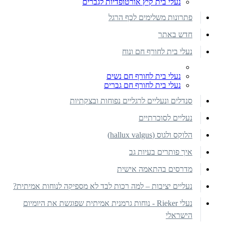
נעלי בית קיץ אורטופדיות לגברים
פתרונות משלימים לכף הרגל
חדש באתר
נעלי בית לחורף חם ונוח
נעלי בית לחורף חם נשים
נעלי בית לחורף חם גברים
סנדלים ונעליים לרגליים נפוחות ובצקתיות
נעליים לסוכרתיים
הלוקס ולגוס (hallux valgus)
איך פותרים בעיות גב
מדרסים בהתאמה אישית
נעליים יציבות – למה רכות לבד לא מספיקה לנוחות אמיתית?
נעלי Rieker - נוחות גרמנית אמיתית שפוגשת את היומיום
הישראלי