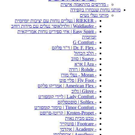
- מדרסים בהתאמה אישית
מותגי נוחות שנבחרו בקפידה
מותגי נעלי נשים
- RIEKER | נעליים נוחות עם יציבות יומיומית
- Waldlaufer | וולדלאופר נעלים עם מידות רוחב
- Easy Spirit | איזי ספיריט נוחות אמריקאית
יומיומית
- G Comfort
- Dr. F. Flex | ד"ר פלקס
- הלב הכחול
- Suave | סווב
- I Ara ארא
- Rohde | רודה
- Moran - נעלי מורן
- Fly Foot | פליי פוט
- American Flex | אמריקו פלקס
- Glove | גלוב
- Lady Comfort | ליידי קומפורט
- Softlex | סופטפלקס
- Timor Comfort | טימור קומפורט
- Kroten-Propet | קרוטן-פרופט
- טבע מבית נאות
- Footcare | פוטקייר
- Academy | אקדמי
- Aeroflexy | ארופלקסי