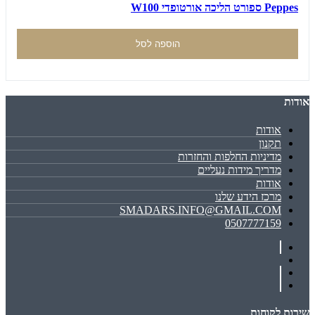
Peppes ספורט הליכה אורטופדי W100
הוספה לסל
אודות
אודות
תקנון
מדיניות החלפות והחזרות
מדריך מידות נעליים
אודות
מרכז הידע שלנו
SMADARS.INFO@GMAIL.COM
0507777159
שירות לקוחות