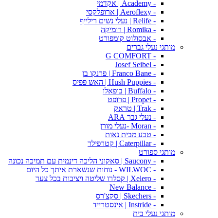
- Academy | אקדמי
- Aeroflexy | ארופלקסי
- Relife | נעלי נשים רילייף
- Romika | רומיקה
- אבסולוט קומפורט
מותגי נעלי גברים
- G COMFORT
- Josef Seibel
- Franco Bane | פרנקו בן
- Hush Puppies | האש פפיס
- Buffalo | בופאלו
- Propet | פרופט
- Trak | טראק
- נעלי גבר ARA
- Moran -נעלי מורן
- טבע מבית נאות
- Caterpillar | קטרפילר
מותגי ספורט
- Saucony | סאקוני הליכה דינמית עם תמיכה נכונה
- WILWOC - נוחות שנשארת איתך כל היום
- Xelero | קסלרו שליטה ויציבות בכל צעד
- New Balance
- Skechers | סקצ'רס
- Instride | אינסטרייד
מותגי נעלי בית