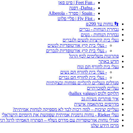
- Feet Fun | פיט פאן
- Dafna- דפנה
- Spain | ספרד - Alberola
- Fly Flot | פליי פלוט
👣 נוחות עד ₪299
נבחרת הנוחות - גברים
נבחרת הנוחות - נשים
נעלי בית קייציות לנשים ולגברים
- נעלי בית קיץ אורטופדיות לנשים
- נעלי בית קיץ אורטופדיות לגברים
פתרונות משלימים לכף הרגל
חדש באתר
נעלי בית לחורף חם ונוח
- נעלי בית לחורף חם נשים
- נעלי בית לחורף חם גברים
סנדלים ונעליים לרגליים נפוחות ובצקתיות
נעליים לסוכרתיים
הלוקס ולגוס (hallux valgus)
איך פותרים בעיות גב
מדרסים בהתאמה אישית
נעליים יציבות – למה רכות לבד לא מספיקה לנוחות אמיתית?
נעלי Rieker - נוחות גרמנית אמיתית שפוגשת את היומיום הישראלי
סנדלי נוחות אורטופדיות עם מדרס נשלף – הפתרון האמיתי לרגל רגי
מרכז הידע שלנו