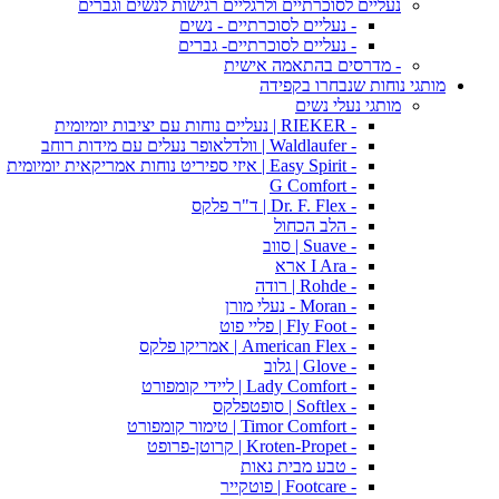
נעליים לסוכרתיים ולרגליים רגישות לנשים וגברים
- נעליים לסוכרתיים - נשים
- נעליים לסוכרתיים- גברים
- מדרסים בהתאמה אישית
מותגי נוחות שנבחרו בקפידה
מותגי נעלי נשים
- RIEKER | נעליים נוחות עם יציבות יומיומית
- Waldlaufer | וולדלאופר נעלים עם מידות רוחב
- Easy Spirit | איזי ספיריט נוחות אמריקאית יומיומית
- G Comfort
- Dr. F. Flex | ד"ר פלקס
- הלב הכחול
- Suave | סווב
- I Ara ארא
- Rohde | רודה
- Moran - נעלי מורן
- Fly Foot | פליי פוט
- American Flex | אמריקו פלקס
- Glove | גלוב
- Lady Comfort | ליידי קומפורט
- Softlex | סופטפלקס
- Timor Comfort | טימור קומפורט
- Kroten-Propet | קרוטן-פרופט
- טבע מבית נאות
- Footcare | פוטקייר