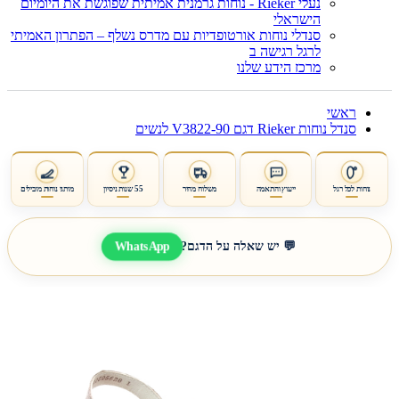
נעלי Rieker - נוחות גרמנית אמיתית שפוגשת את היומיום
הישראלי
סנדלי נוחות אורטופדיות עם מדרס נשלף – הפתרון האמיתי
לרגל רגישה ב
מרכז הידע שלנו
ראשי
סנדל נוחות Rieker דגם V3822-90 לנשים
נוחות לכל רגל
ייעוץ והתאמה
משלוח מהיר
55 שנות ניסיון
מותגי נוחות מובילים
WhatsApp
💬 יש שאלה על הדגם?