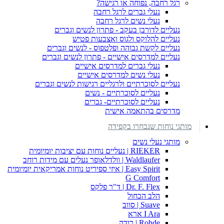
רגל רחבה, נפוחה או רגישה?
נעלי גברים לרגל רחבה
נעלי נשים לרגל רחבה
נעליים לדורבן בעקב - פתרון לנשים וגברים
נעליים להלוקס ולגוס ואצבעות פטיש
נעליים לקשת גבוהה ופלטפוס - לנשים וגברים
נעליים למדרסים אישיים - פתרון לנשים וגברים
נעלי גברים למדרסים אישיים
נעלי נשים למדרסים אישיים
נעליים לסוכרתיים ולרגליים רגישות לנשים וגברים
נעליים לסוכרתיים - נשים
נעליים לסוכרתיים- גברים
מדרסים בהתאמה אישית
מותגי נוחות שנבחרו בקפידה
מותגי נעלי נשים
RIEKER | נעליים נוחות עם יציבות יומיומית
Waldlaufer | וולדלאופר נעלים עם מידות רוחב
Easy Spirit | איזי ספיריט נוחות אמריקאית יומיומית
G Comfort
Dr. F. Flex | ד"ר פלקס
הלב הכחול
Suave | סווב
I Ara ארא
Rohde | רודה