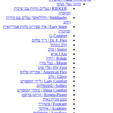
מותגי נעלי נשים
RIEKER | נעליים נוחות עם יציבות
יומיומית
Waldlaufer | וולדלאופר נעלים עם מידות
רוחב
Easy Spirit | איזי ספיריט נוחות אמריקאית
יומיומית
G Comfort
Dr. F. Flex | ד"ר פלקס
הלב הכחול
Suave | סווב
I Ara ארא
Rohde | רודה
Moran - נעלי מורן
Fly Foot | פליי פוט
American Flex | אמריקו פלקס
Glove | גלוב
Lady Comfort | ליידי קומפורט
Softlex | סופטפלקס
Timor Comfort | טימור קומפורט
Kroten-Propet | קרוטן-פרופט
טבע מבית נאות
Footcare | פוטקייר
Academy | אקדמי
Aeroflexy | ארופלקסי