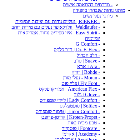
- מדרסים בהתאמה אישית
מותגי נוחות שנבחרו בקפידה
מותגי נעלי נשים
- RIEKER | נעליים נוחות עם יציבות יומיומית
- Waldlaufer | וולדלאופר נעלים עם מידות רוחב
- Easy Spirit | איזי ספיריט נוחות אמריקאית
יומיומית
- G Comfort
- Dr. F. Flex | ד"ר פלקס
- הלב הכחול
- Suave | סווב
- I Ara ארא
- Rohde | רודה
- Moran - נעלי מורן
- Fly Foot | פליי פוט
- American Flex | אמריקו פלקס
- Glove | גלוב
- Lady Comfort | ליידי קומפורט
- Softlex | סופטפלקס
- Timor Comfort | טימור קומפורט
- Kroten-Propet | קרוטן-פרופט
- טבע מבית נאות
- Footcare | פוטקייר
- Academy | אקדמי
- Aeroflexy | ארופלקסי