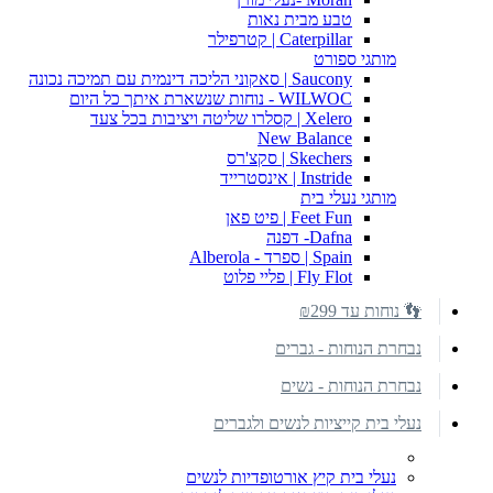
טבע מבית נאות
Caterpillar | קטרפילר
מותגי ספורט
Saucony | סאקוני הליכה דינמית עם תמיכה נכונה
WILWOC - נוחות שנשארת איתך כל היום
Xelero | קסלרו שליטה ויציבות בכל צעד
New Balance
Skechers | סקצ'רס
Instride | אינסטרייד
מותגי נעלי בית
Feet Fun | פיט פאן
Dafna- דפנה
Spain | ספרד - Alberola
Fly Flot | פליי פלוט
👣 נוחות עד ₪299
נבחרת הנוחות - גברים
נבחרת הנוחות - נשים
נעלי בית קייציות לנשים ולגברים
נעלי בית קיץ אורטופדיות לנשים