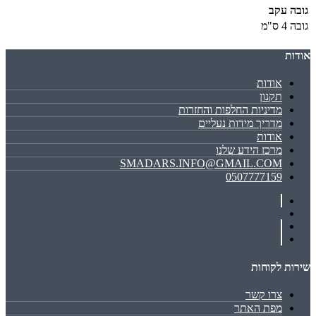
גובה עקב
גובה
4 ס"מ
אודות
אודות
תקנון
מדיניות החלפות והחזרות
מדריך מידות נעליים
אודות
מרכז הידע שלנו
SMADARS.INFO@GMAIL.COM
0507777159
שירות לקוחות
צרו קשר
מפת האתר