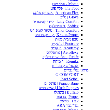
Moran - נעלי מורן
Fly Foot | פליי פוט
American Flex | אמריקו פלקס
Glove | גלוב
Lady Comfort | ליידי קומפורט
Softlex | סופטפלקס
Timor Comfort | טימור קומפורט
Kroten-Propet | קרוטן-פרופט
טבע מבית נאות
Footcare | פוטקייר
Academy | אקדמי
Aeroflexy | ארופלקסי
Relife | נעלי נשים רילייף
Romika | רומיקה
אבסולוט קומפורט
מותגי נעלי גברים
G COMFORT
Josef Seibel
Franco Bane | פרנקו בן
Hush Puppies | האש פפיס
Buffalo | בופאלו
Propet | פרופט
Trak | טראק
נעלי גבר ARA
Moran -נעלי מורן