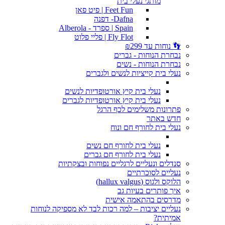
מותגי נעלי בית
Feet Fun | פיט פאן
Dafna- דפנה
Spain | ספרד - Alberola
Fly Flot | פליי פלוט
👣 נוחות עד ₪299
נבחרת הנוחות - גברים
נבחרת הנוחות - נשים
נעלי בית קייציות לנשים ולגברים
נעלי בית קיץ אורטופדיות לנשים
נעלי בית קיץ אורטופדיות לגברים
פתרונות משלימים לכף הרגל
חדש באתר
נעלי בית לחורף חם ונוח
נעלי בית לחורף חם נשים
נעלי בית לחורף חם גברים
סנדלים ונעליים לרגליים נפוחות ובצקתיות
נעליים לסוכרתיים
הלוקס ולגוס (hallux valgus)
איך פותרים בעיות גב
מדרסים בהתאמה אישית
נעליים יציבות – למה רכות לבד לא מספיקה לנוחות
אמיתית?