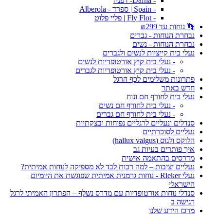
- Dafna- דפנה
- Spain | ספרד - Alberola
- Fly Flot | פליי פלוט
👣 נוחות עד ₪299
נבחרת הנוחות - גברים
נבחרת הנוחות - נשים
נעלי בית קייציות לנשים ולגברים
- נעלי בית קיץ אורטופדיות לנשים
- נעלי בית קיץ אורטופדיות לגברים
פתרונות משלימים לכף הרגל
חדש באתר
נעלי בית לחורף חם ונוח
- נעלי בית לחורף חם נשים
- נעלי בית לחורף חם גברים
סנדלים ונעליים לרגליים נפוחות ובצקתיות
נעליים לסוכרתיים
הלוקס ולגוס (hallux valgus)
איך פותרים בעיות גב
מדרסים בהתאמה אישית
נעליים יציבות – למה רכות לבד לא מספיקה לנוחות אמיתית?
נעלי Rieker - נוחות גרמנית אמיתית שפוגשת את היומיום
הישראלי
סנדלי נוחות אורטופדיות עם מדרס נשלף – הפתרון האמיתי לרגל
רגישה ב
מרכז הידע שלנו