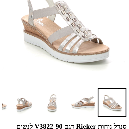
סנדל נוחות Rieker דגם V3822-90 לנשים