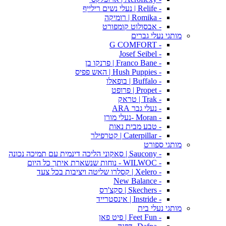
- Relife | נעלי נשים רילייף
- Romika | רומיקה
- אבסולוט קומפורט
מותגי נעלי גברים
- G COMFORT
- Josef Seibel
- Franco Bane | פרנקו בן
- Hush Puppies | האש פפיס
- Buffalo | בופאלו
- Propet | פרופט
- Trak | טראק
- נעלי גבר ARA
- Moran -נעלי מורן
- טבע מבית נאות
- Caterpillar | קטרפילר
מותגי ספורט
- Saucony | סאקוני הליכה דינמית עם תמיכה נכונה
- WILWOC - נוחות שנשארת איתך כל היום
- Xelero | קסלרו שליטה ויציבות בכל צעד
- New Balance
- Skechers | סקצ'רס
- Instride | אינסטרייד
מותגי נעלי בית
- Feet Fun | פיט פאן