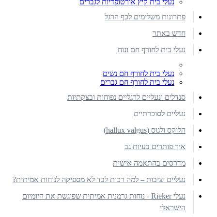
נעלי בית קיץ אורטופדיות לגברים
פתרונות משלימים לכף הרגל
חדש באתר
נעלי בית לחורף חם ונוח
נעלי בית לחורף חם נשים
נעלי בית לחורף חם גברים
סנדלים ונעליים לרגליים נפוחות ובצקתיות
נעליים לסוכרתיים
הלוקס ולגוס (hallux valgus)
איך פותרים בעיות גב
מדרסים בהתאמה אישית
נעליים יציבות – למה רכות לבד לא מספיקה לנוחות אמיתית?
נעלי Rieker - נוחות גרמנית אמיתית שפוגשת את היומיום
הישראלי