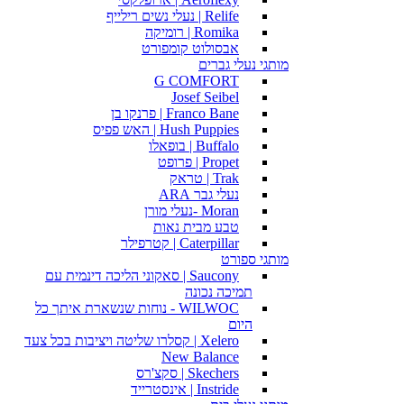
Relife | נעלי נשים רילייף
Romika | רומיקה
אבסולוט קומפורט
מותגי נעלי גברים
G COMFORT
Josef Seibel
Franco Bane | פרנקו בן
Hush Puppies | האש פפיס
Buffalo | בופאלו
Propet | פרופט
Trak | טראק
נעלי גבר ARA
Moran -נעלי מורן
טבע מבית נאות
Caterpillar | קטרפילר
מותגי ספורט
Saucony | סאקוני הליכה דינמית עם
תמיכה נכונה
WILWOC - נוחות שנשארת איתך כל
היום
Xelero | קסלרו שליטה ויציבות בכל צעד
New Balance
Skechers | סקצ'רס
Instride | אינסטרייד