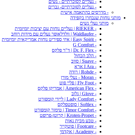
- נעליים לסוכרתיים - נשים
- נעליים לסוכרתיים- גברים
- מדרסים בהתאמה אישית
מותגי נוחות שנבחרו בקפידה
מותגי נעלי נשים
- RIEKER | נעליים נוחות עם יציבות יומיומית
- Waldlaufer | וולדלאופר נעלים עם מידות רוחב
- Easy Spirit | איזי ספיריט נוחות אמריקאית יומיומית
- G Comfort
- Dr. F. Flex | ד"ר פלקס
- הלב הכחול
- Suave | סווב
- I Ara ארא
- Rohde | רודה
- Moran - נעלי מורן
- Fly Foot | פליי פוט
- American Flex | אמריקו פלקס
- Glove | גלוב
- Lady Comfort | ליידי קומפורט
- Softlex | סופטפלקס
- Timor Comfort | טימור קומפורט
- Kroten-Propet | קרוטן-פרופט
- טבע מבית נאות
- Footcare | פוטקייר
- Academy | אקדמי