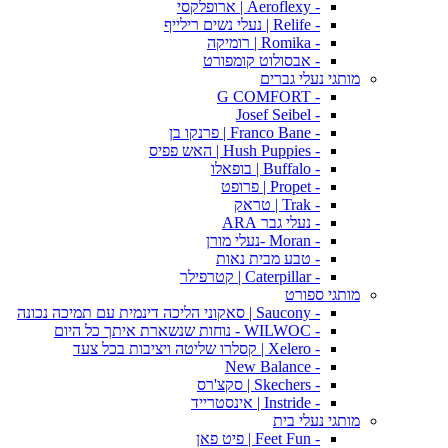
- Aeroflexy | ארופלקסי
- Relife | נעלי נשים רילייף
- Romika | רומיקה
- אבסולוט קומפורט
מותגי נעלי גברים
- G COMFORT
- Josef Seibel
- Franco Bane | פרנקו בן
- Hush Puppies | האש פפיס
- Buffalo | בופאלו
- Propet | פרופט
- Trak | טראק
- נעלי גבר ARA
- Moran -נעלי מורן
- טבע מבית נאות
- Caterpillar | קטרפילר
מותגי ספורט
- Saucony | סאקוני הליכה דינמית עם תמיכה נכונה
- WILWOC - נוחות שנשארת איתך כל היום
- Xelero | קסלרו שליטה ויציבות בכל צעד
- New Balance
- Skechers | סקצ'רס
- Instride | אינסטרייד
מותגי נעלי בית
- Feet Fun | פיט פאן