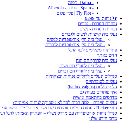
- Dafna- דפנה
- Spain | ספרד - Alberola
- Fly Flot | פליי פלוט
👣 נוחות עד ₪299
נבחרת הנוחות - גברים
נבחרת הנוחות - נשים
נעלי בית קייציות לנשים ולגברים
- נעלי בית קיץ אורטופדיות לנשים
- נעלי בית קיץ אורטופדיות לגברים
פתרונות משלימים לכף הרגל
חדש באתר
נעלי בית לחורף חם ונוח
- נעלי בית לחורף חם נשים
- נעלי בית לחורף חם גברים
סנדלים ונעליים לרגליים נפוחות ובצקתיות
נעליים לסוכרתיים
הלוקס ולגוס (hallux valgus)
איך פותרים בעיות גב
מדרסים בהתאמה אישית
נעליים יציבות – למה רכות לבד לא מספיקה לנוחות אמיתית?
נעלי Rieker - נוחות גרמנית אמיתית שפוגשת את היומיום הישראלי
סנדלי נוחות אורטופדיות עם מדרס נשלף – הפתרון האמיתי לרגל רגי
מרכז הידע שלנו