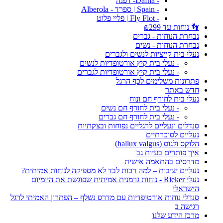
- Dafna- דפנה
- Spain | ספרד - Alberola
- Fly Flot | פליי פלוט
👣 נוחות עד ₪299
נבחרת הנוחות - גברים
נבחרת הנוחות - נשים
נעלי בית קייציות לנשים ולגברים
- נעלי בית קיץ אורטופדיות לנשים
- נעלי בית קיץ אורטופדיות לגברים
פתרונות משלימים לכף הרגל
חדש באתר
נעלי בית לחורף חם ונוח
- נעלי בית לחורף חם נשים
- נעלי בית לחורף חם גברים
סנדלים ונעליים לרגליים נפוחות ובצקתיות
נעליים לסוכרתיים
הלוקס ולגוס (hallux valgus)
איך פותרים בעיות גב
מדרסים בהתאמה אישית
נעליים יציבות – למה רכות לבד לא מספיקה לנוחות אמיתית?
נעלי Rieker - נוחות גרמנית אמיתית שפוגשת את היומיום
הישראלי
סנדלי נוחות אורטופדיות עם מדרס נשלף – הפתרון האמיתי לרגל
רגישה ב
מרכז הידע שלנו