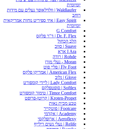
יומיומית
Waldlaufer | וולדלאופר נעלים עם מידות
רוחב
Easy Spirit | איזי ספיריט נוחות אמריקאית
יומיומית
G Comfort
Dr. F. Flex | ד"ר פלקס
הלב הכחול
Suave | סווב
I Ara ארא
Rohde | רודה
Moran - נעלי מורן
Fly Foot | פליי פוט
American Flex | אמריקו פלקס
Glove | גלוב
Lady Comfort | ליידי קומפורט
Softlex | סופטפלקס
Timor Comfort | טימור קומפורט
Kroten-Propet | קרוטן-פרופט
טבע מבית נאות
Footcare | פוטקייר
Academy | אקדמי
Aeroflexy | ארופלקסי
Relife | נעלי נשים רילייף