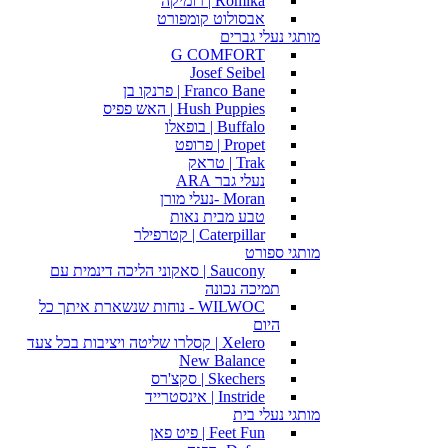
Romika | רומיקה
אבסולוט קומפורט
מותגי נעלי גברים
G COMFORT
Josef Seibel
Franco Bane | פרנקו בן
Hush Puppies | האש פפיס
Buffalo | בופאלו
Propet | פרופט
Trak | טראק
נעלי גבר ARA
Moran -נעלי מורן
טבע מבית נאות
Caterpillar | קטרפילר
מותגי ספורט
Saucony | סאקוני הליכה דינמית עם
תמיכה נכונה
WILWOC - נוחות שנשארת איתך כל
היום
Xelero | קסלרו שליטה ויציבות בכל צעד
New Balance
Skechers | סקצ'רס
Instride | אינסטרייד
מותגי נעלי בית
Feet Fun | פיט פאן