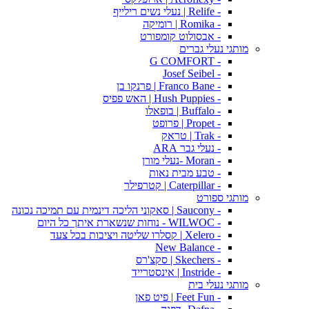
- Relife | נעלי נשים רילייף
- Romika | רומיקה
- אבסולוט קומפורט
מותגי נעלי גברים
- G COMFORT
- Josef Seibel
- Franco Bane | פרנקו בן
- Hush Puppies | האש פפיס
- Buffalo | בופאלו
- Propet | פרופט
- Trak | טראק
- נעלי גבר ARA
- Moran -נעלי מורן
- טבע מבית נאות
- Caterpillar | קטרפילר
מותגי ספורט
- Saucony | סאקוני הליכה דינמית עם תמיכה נכונה
- WILWOC - נוחות שנשארת איתך כל היום
- Xelero | קסלרו שליטה ויציבות בכל צעד
- New Balance
- Skechers | סקצ'רס
- Instride | אינסטרייד
מותגי נעלי בית
- Feet Fun | פיט פאן