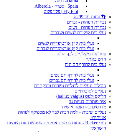
Dafna- דפנה
Spain | ספרד - Alberola
Fly Flot | פליי פלוט
👣 נוחות עד ₪299
נבחרת הנוחות - גברים
נבחרת הנוחות - נשים
נעלי בית קייציות לנשים ולגברים
נעלי בית קיץ אורטופדיות לנשים
נעלי בית קיץ אורטופדיות לגברים
פתרונות משלימים לכף הרגל
חדש באתר
נעלי בית לחורף חם ונוח
נעלי בית לחורף חם נשים
נעלי בית לחורף חם גברים
סנדלים ונעליים לרגליים נפוחות ובצקתיות
נעליים לסוכרתיים
הלוקס ולגוס (hallux valgus)
איך פותרים בעיות גב
מדרסים בהתאמה אישית
נעליים יציבות – למה רכות לבד לא מספיקה לנוחות
אמיתית?
נעלי Rieker - נוחות גרמנית אמיתית שפוגשת את היומיום
הישראלי