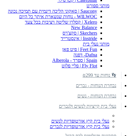
Caterpillar | קטרפילר
מותגי ספורט
Saucony | סאקוני הליכה דינמית עם תמיכה נכונה
WILWOC - נוחות שנשארת איתך כל היום
Xelero | קסלרו שליטה ויציבות בכל צעד
New Balance
Skechers | סקצ'רס
Instride | אינסטרייד
מותגי נעלי בית
Feet Fun | פיט פאן
Dafna- דפנה
Spain | ספרד - Alberola
Fly Flot | פליי פלוט
👣 נוחות עד ₪299
נבחרת הנוחות - גברים
נבחרת הנוחות - נשים
נעלי בית קייציות לנשים ולגברים
נעלי בית קיץ אורטופדיות לנשים
נעלי בית קיץ אורטופדיות לגברים
פתרונות משלימים לכף הרגל