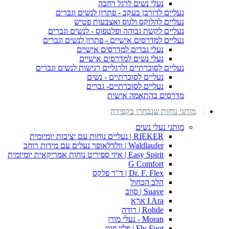
נעלי נשים לרגל רחבה
נעליים לדורבן בעקב - פתרון לנשים וגברים
נעליים להלוקס ולגוס ואצבעות פטיש
נעליים לקשת גבוהה ופלטפוס - לנשים וגברים
נעליים למדרסים אישיים - פתרון לנשים וגברים
נעלי גברים למדרסים אישיים
נעלי נשים למדרסים אישיים
נעליים לסוכרתיים ולרגליים רגישות לנשים וגברים
נעליים לסוכרתיים - נשים
נעליים לסוכרתיים- גברים
מדרסים בהתאמה אישית
מותגי נוחות שנבחרו בקפידה
מותגי נעלי נשים
RIEKER | נעליים נוחות עם יציבות יומיומית
Waldlaufer | וולדלאופר נעלים עם מידות רוחב
Easy Spirit | איזי ספיריט נוחות אמריקאית יומיומית
G Comfort
Dr. F. Flex | ד"ר פלקס
הלב הכחול
Suave | סווב
I Ara ארא
Rohde | רודה
Moran - נעלי מורן
Fly Foot | פליי פוט