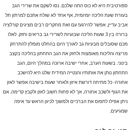
ספורטיבית היא לא כוס התה שלכם. נסו לשקם את שרירי הגב 
בעזרת שעת הליכה יומיומית, אף אחד לא שולח אתכם למרתון תל 
אביב עדיין, אפשר להירגע! עם זאת מחקרים רבים מציגים קורלציה 
ברורה בין 3 שעות הליכה שבועיות לשרירי גב בריאים וחזק. לאלו 
מכם שסובלים מבעיות גב לאורך היום בהחלט מומלץ להתרחק 
מריצה והליכות מאומצות ולחזק את הגב התחתון בהליכה בקצב 
בינוני. בשעות הערב, אחרי ישיבה ארוכה במהלך היום, הגב 
התחתון נותן את אותותיו והנטייה המידית שלנו היא להישכב 
אחורה- כל מתיחה דורשת איזון ולאחר שעות בישיבה אפשר לאזן 
את הגוף ולשכב אחורה, אך לא פחות חשוב לאזן ולקבץ קדימה, אם 
ניתן אפילו לתפוס את הברכיים ולמשוך לכיוון הראש עד איפה 
שמגיעים.