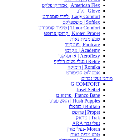
American Flex | אמריקו פלקס
Glove | גלוב
Lady Comfort | ליידי קומפורט
Softlex | סופטפלקס
Timor Comfort | טימור קומפורט
Kroten-Propet | קרוטן-פרופט
טבע מבית נאות
Footcare | פוטקייר
Academy | אקדמי
Aeroflexy | ארופלקסי
Relife | נעלי נשים רילייף
Romika | רומיקה
אבסולוט קומפורט
מותגי נעלי גברים
G COMFORT
Josef Seibel
Franco Bane | פרנקו בן
Hush Puppies | האש פפיס
Buffalo | בופאלו
Propet | פרופט
Trak | טראק
נעלי גבר ARA
Moran -נעלי מורן
טבע מבית נאות