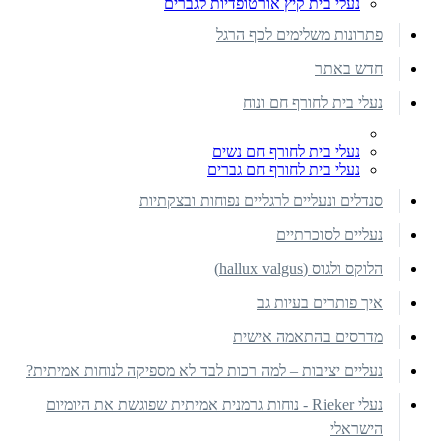
נעלי בית קיץ אורטופדיות לגברים
פתרונות משלימים לכף הרגל
חדש באתר
נעלי בית לחורף חם ונוח
נעלי בית לחורף חם נשים
נעלי בית לחורף חם גברים
סנדלים ונעליים לרגליים נפוחות ובצקתיות
נעליים לסוכרתיים
הלוקס ולגוס (hallux valgus)
איך פותרים בעיות גב
מדרסים בהתאמה אישית
נעליים יציבות – למה רכות לבד לא מספיקה לנוחות אמיתית?
נעלי Rieker - נוחות גרמנית אמיתית שפוגשת את היומיום
הישראלי