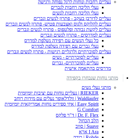
נעליים רחבות ונוחות לרגל נפוחה ורגישה
נעלי הליכה רחבות לגברים
נעלי הליכה רחבות לנשים
נעליים לדורבן בעקב - פתרון לנשים וגברים
נעליים להלוקס ולגוס ואצבעות פטיש- פתרון לנשים וגברים
נעליים לקשת גבוהה ופלטפוס - פתרון לנשים וגברים
נעליים למדרסים - פתרון לנשים וגברים
כל נעלי הנשים עם רפידה נשלפת למדרס
נעלי גברים עם רפידה נשלפת למדרס
נעליים לסוכרתיים ולרגליים רגישות - פתרון לנשים וגברים
נעליים לסוכרתיים - נשים
נעליים לסוכרתיים- גברים
מדרסים בהתאמה אישית
מותגי נוחות שנבחרו בקפידה
מותגי נעלי נשים
RIEKER | נעליים נוחות עם יציבות יומיומית
Waldlaufer | וולדלאופר נעלים עם מידות רוחב
Easy Spirit | איזי ספיריט נוחות אמריקאית יומיומית
G Comfort
Dr. F. Flex | ד"ר פלקס
הלב הכחול
Suave | סווב
I Ara ארא
Rohde | רודה