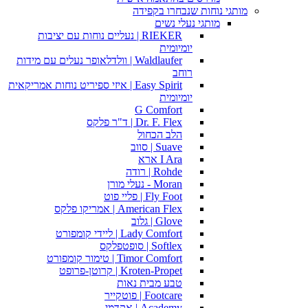
מותגי נוחות שנבחרו בקפידה
מותגי נעלי נשים
RIEKER | נעליים נוחות עם יציבות
יומיומית
Waldlaufer | וולדלאופר נעלים עם מידות
רוחב
Easy Spirit | איזי ספיריט נוחות אמריקאית
יומיומית
G Comfort
Dr. F. Flex | ד"ר פלקס
הלב הכחול
Suave | סווב
I Ara ארא
Rohde | רודה
Moran - נעלי מורן
Fly Foot | פליי פוט
American Flex | אמריקו פלקס
Glove | גלוב
Lady Comfort | ליידי קומפורט
Softlex | סופטפלקס
Timor Comfort | טימור קומפורט
Kroten-Propet | קרוטן-פרופט
טבע מבית נאות
Footcare | פוטקייר
Academy | אקדמי