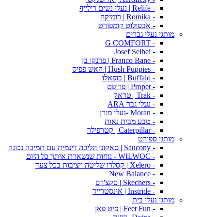
- Relife | נעלי נשים רילייף
- Romika | רומיקה
- אבסולוט קומפורט
מותגי נעלי גברים
- G COMFORT
- Josef Seibel
- Franco Bane | פרנקו בן
- Hush Puppies | האש פפיס
- Buffalo | בופאלו
- Propet | פרופט
- Trak | טראק
- נעלי גבר ARA
- Moran -נעלי מורן
- טבע מבית נאות
- Caterpillar | קטרפילר
מותגי ספורט
- Saucony | סאקוני הליכה דינמית עם תמיכה נכונה
- WILWOC - נוחות שנשארת איתך כל היום
- Xelero | קסלרו שליטה ויציבות בכל צעד
- New Balance
- Skechers | סקצ'רס
- Instride | אינסטרייד
מותגי נעלי בית
- Feet Fun | פיט פאן