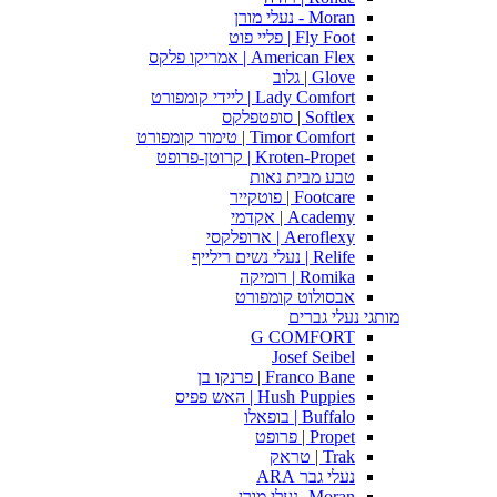
Moran - נעלי מורן
Fly Foot | פליי פוט
American Flex | אמריקו פלקס
Glove | גלוב
Lady Comfort | ליידי קומפורט
Softlex | סופטפלקס
Timor Comfort | טימור קומפורט
Kroten-Propet | קרוטן-פרופט
טבע מבית נאות
Footcare | פוטקייר
Academy | אקדמי
Aeroflexy | ארופלקסי
Relife | נעלי נשים רילייף
Romika | רומיקה
אבסולוט קומפורט
מותגי נעלי גברים
G COMFORT
Josef Seibel
Franco Bane | פרנקו בן
Hush Puppies | האש פפיס
Buffalo | בופאלו
Propet | פרופט
Trak | טראק
נעלי גבר ARA
Moran -נעלי מורן