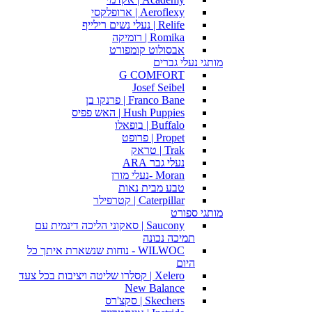
Aeroflexy | ארופלקסי
Relife | נעלי נשים רילייף
Romika | רומיקה
אבסולוט קומפורט
מותגי נעלי גברים
G COMFORT
Josef Seibel
Franco Bane | פרנקו בן
Hush Puppies | האש פפיס
Buffalo | בופאלו
Propet | פרופט
Trak | טראק
נעלי גבר ARA
Moran -נעלי מורן
טבע מבית נאות
Caterpillar | קטרפילר
מותגי ספורט
Saucony | סאקוני הליכה דינמית עם
תמיכה נכונה
WILWOC - נוחות שנשארת איתך כל
היום
Xelero | קסלרו שליטה ויציבות בכל צעד
New Balance
Skechers | סקצ'רס