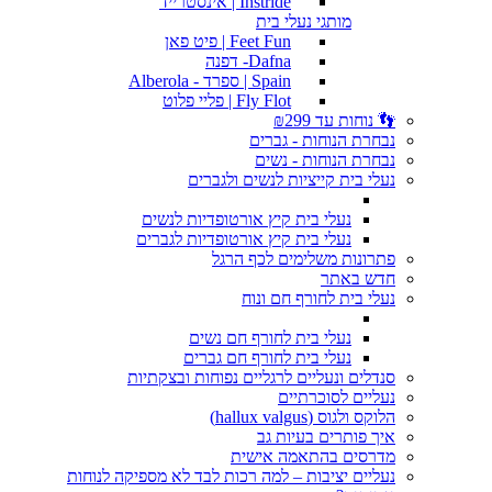
Instride | אינסטרייד
מותגי נעלי בית
Feet Fun | פיט פאן
Dafna- דפנה
Spain | ספרד - Alberola
Fly Flot | פליי פלוט
👣 נוחות עד ₪299
נבחרת הנוחות - גברים
נבחרת הנוחות - נשים
נעלי בית קייציות לנשים ולגברים
נעלי בית קיץ אורטופדיות לנשים
נעלי בית קיץ אורטופדיות לגברים
פתרונות משלימים לכף הרגל
חדש באתר
נעלי בית לחורף חם ונוח
נעלי בית לחורף חם נשים
נעלי בית לחורף חם גברים
סנדלים ונעליים לרגליים נפוחות ובצקתיות
נעליים לסוכרתיים
הלוקס ולגוס (hallux valgus)
איך פותרים בעיות גב
מדרסים בהתאמה אישית
נעליים יציבות – למה רכות לבד לא מספיקה לנוחות