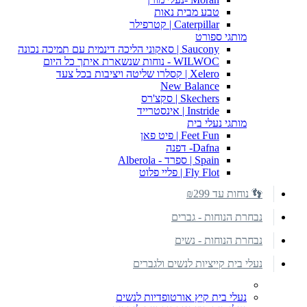
טבע מבית נאות
Caterpillar | קטרפילר
מותגי ספורט
Saucony | סאקוני הליכה דינמית עם תמיכה נכונה
WILWOC - נוחות שנשארת איתך כל היום
Xelero | קסלרו שליטה ויציבות בכל צעד
New Balance
Skechers | סקצ'רס
Instride | אינסטרייד
מותגי נעלי בית
Feet Fun | פיט פאן
Dafna- דפנה
Spain | ספרד - Alberola
Fly Flot | פליי פלוט
👣 נוחות עד ₪299
נבחרת הנוחות - גברים
נבחרת הנוחות - נשים
נעלי בית קייציות לנשים ולגברים
נעלי בית קיץ אורטופדיות לנשים