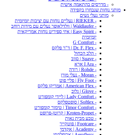
- מדרסים בהתאמה אישית
מותגי נוחות שנבחרו בקפידה
מותגי נעלי נשים
- RIEKER | נעליים נוחות עם יציבות יומיומית
- Waldlaufer | וולדלאופר נעלים עם מידות רוחב
- Easy Spirit | איזי ספיריט נוחות אמריקאית
יומיומית
- G Comfort
- Dr. F. Flex | ד"ר פלקס
- הלב הכחול
- Suave | סווב
- I Ara ארא
- Rohde | רודה
- Moran - נעלי מורן
- Fly Foot | פליי פוט
- American Flex | אמריקו פלקס
- Glove | גלוב
- Lady Comfort | ליידי קומפורט
- Softlex | סופטפלקס
- Timor Comfort | טימור קומפורט
- Kroten-Propet | קרוטן-פרופט
- טבע מבית נאות
- Footcare | פוטקייר
- Academy | אקדמי
- Aeroflexy | ארופלקסי