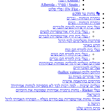
- Dafna- דפנה
- Spain | ספרד - Alberola
- Fly Flot | פליי פלוט
👣 נוחות עד ₪299
נבחרת הנוחות - גברים
נבחרת הנוחות - נשים
נעלי בית קייציות לנשים ולגברים
- נעלי בית קיץ אורטופדיות לנשים
- נעלי בית קיץ אורטופדיות לגברים
פתרונות משלימים לכף הרגל
חדש באתר
נעלי בית לחורף חם ונוח
- נעלי בית לחורף חם נשים
- נעלי בית לחורף חם גברים
סנדלים ונעליים לרגליים נפוחות ובצקתיות
נעליים לסוכרתיים
הלוקס ולגוס (hallux valgus)
איך פותרים בעיות גב
מדרסים בהתאמה אישית
נעליים יציבות – למה רכות לבד לא מספיקה לנוחות אמיתית?
נעלי Rieker - נוחות גרמנית אמיתית שפוגשת את היומיום
הישראלי
סנדלי נוחות אורטופדיות עם מדרס נשלף – הפתרון האמיתי לרגל
רגישה ב
מרכז הידע שלנו