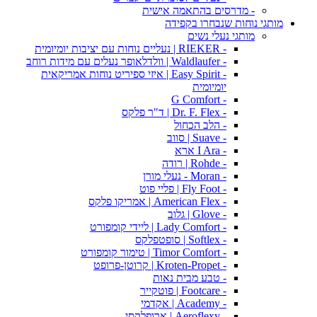
- מדרסים בהתאמה אישית
מותגי נוחות שנבחרו בקפידה
מותגי נעלי נשים
- RIEKER | נעליים נוחות עם יציבות יומיומית
- Waldlaufer | וולדלאופר נעלים עם מידות רוחב
- Easy Spirit | איזי ספיריט נוחות אמריקאית
יומיומית
- G Comfort
- Dr. F. Flex | ד"ר פלקס
- הלב הכחול
- Suave | סווב
- I Ara ארא
- Rohde | רודה
- Moran - נעלי מורן
- Fly Foot | פליי פוט
- American Flex | אמריקו פלקס
- Glove | גלוב
- Lady Comfort | ליידי קומפורט
- Softlex | סופטפלקס
- Timor Comfort | טימור קומפורט
- Kroten-Propet | קרוטן-פרופט
- טבע מבית נאות
- Footcare | פוטקייר
- Academy | אקדמי
- Aeroflexy | ארופלקסי