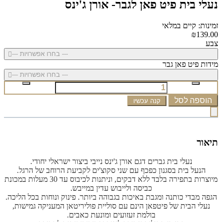
נעלי בית פיט פאן לגבר- אורן ג'ינס
זמינות: קיים במלאי
₪139.00
צבע
--- בחרו אפשרויות ---
מידות פיט פאן גבר
--- בחרו אפשרויות ---
הוספה לסל
קנה עכשיו
תיאור
נעלי בית גברים דגם אורן ג'ינס נייבי ביצור ישראלי יחודי.
הנעל בית בסגנון כפכף עם שני סקוצ'ים לקביעת הרוחב של הרגל.
מיוצרות בתפירה בלבד ללא דבקים, וניתנות לכיבוס עד 30 מעלות במכונת
כביסה ולייבוש עדין במייבש.
הגפה מבדי כותנה ומגבת באיכות בגבוהה ביותר. פינוק ונוחות בכל הליכה.
נעלי הבית של פיטפאן הינם עם סוליית פוליריטאן המעניקה גמישות,
בולמת זעזועים ומונעת כאבים.