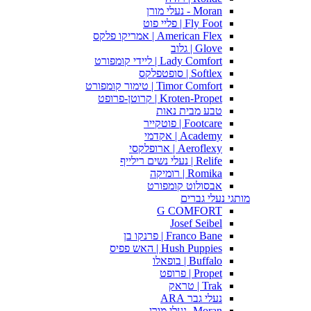
Moran - נעלי מורן
Fly Foot | פליי פוט
American Flex | אמריקו פלקס
Glove | גלוב
Lady Comfort | ליידי קומפורט
Softlex | סופטפלקס
Timor Comfort | טימור קומפורט
Kroten-Propet | קרוטן-פרופט
טבע מבית נאות
Footcare | פוטקייר
Academy | אקדמי
Aeroflexy | ארופלקסי
Relife | נעלי נשים רילייף
Romika | רומיקה
אבסולוט קומפורט
מותגי נעלי גברים
G COMFORT
Josef Seibel
Franco Bane | פרנקו בן
Hush Puppies | האש פפיס
Buffalo | בופאלו
Propet | פרופט
Trak | טראק
נעלי גבר ARA
Moran -נעלי מורן