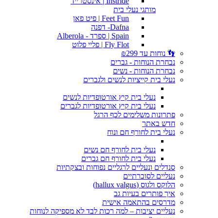
Instride | אינסטרייד
מותגי נעלי בית
Feet Fun | פיט פאן
Dafna- דפנה
Spain | ספרד - Alberola
Fly Flot | פליי פלוט
👣 נוחות עד ₪299
נבחרת הנוחות - גברים
נבחרת הנוחות - נשים
נעלי בית קייציות לנשים ולגברים
נעלי בית קיץ אורטופדיות לנשים
נעלי בית קיץ אורטופדיות לגברים
פתרונות משלימים לכף הרגל
חדש באתר
נעלי בית לחורף חם ונוח
נעלי בית לחורף חם נשים
נעלי בית לחורף חם גברים
סנדלים ונעליים לרגליים נפוחות ובצקתיות
נעליים לסוכרתיים
הלוקס ולגוס (hallux valgus)
איך פותרים בעיות גב
מדרסים בהתאמה אישית
נעליים יציבות – למה רכות לבד לא מספיקה לנוחות