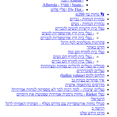
- Dafna- דפנה
- Spain | ספרד - Alberola
- Fly Flot | פליי פלוט
👣 נוחות עד ₪299
נבחרת הנוחות - גברים
נבחרת הנוחות - נשים
נעלי בית קייציות לנשים ולגברים
- נעלי בית קיץ אורטופדיות לנשים
- נעלי בית קיץ אורטופדיות לגברים
פתרונות משלימים לכף הרגל
חדש באתר
נעלי בית לחורף חם ונוח
- נעלי בית לחורף חם נשים
- נעלי בית לחורף חם גברים
סנדלים ונעליים לרגליים נפוחות ובצקתיות
נעליים לסוכרתיים
הלוקס ולגוס (hallux valgus)
איך פותרים בעיות גב
מדרסים בהתאמה אישית
נעליים יציבות – למה רכות לבד לא מספיקה לנוחות אמיתית?
נעלי Rieker - נוחות גרמנית אמיתית שפוגשת את היומיום
הישראלי
סנדלי נוחות אורטופדיות עם מדרס נשלף – הפתרון האמיתי לרגל
רגישה ב
מרכז הידע שלנו