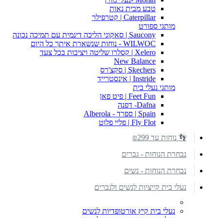
טבע מבית נאות
Caterpillar | קטרפילר
מותגי ספורט
Saucony | סאקוני הליכה דינמית עם תמיכה נכונה
WILWOC - נוחות שנשארת איתך כל היום
Xelero | קסלרו שליטה ויציבות בכל צעד
New Balance
Skechers | סקצ'רס
Instride | אינסטרייד
מותגי נעלי בית
Feet Fun | פיט פאן
Dafna- דפנה
Spain | ספרד - Alberola
Fly Flot | פליי פלוט
👣 נוחות עד ₪299
נבחרת הנוחות - גברים
נבחרת הנוחות - נשים
נעלי בית קייציות לנשים ולגברים
נעלי בית קיץ אורטופדיות לנשים