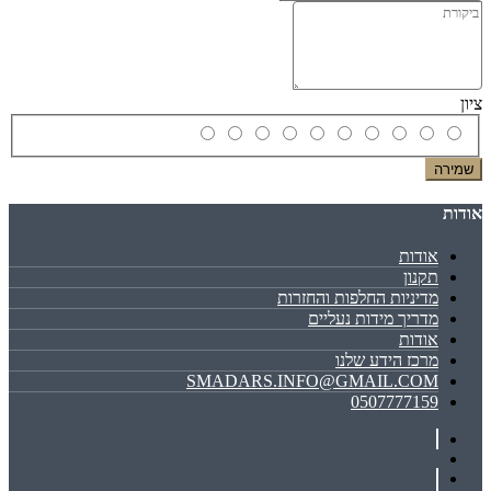
ציון
שמירה
אודות
אודות
תקנון
מדיניות החלפות והחזרות
מדריך מידות נעליים
אודות
מרכז הידע שלנו
SMADARS.INFO@GMAIL.COM
0507777159