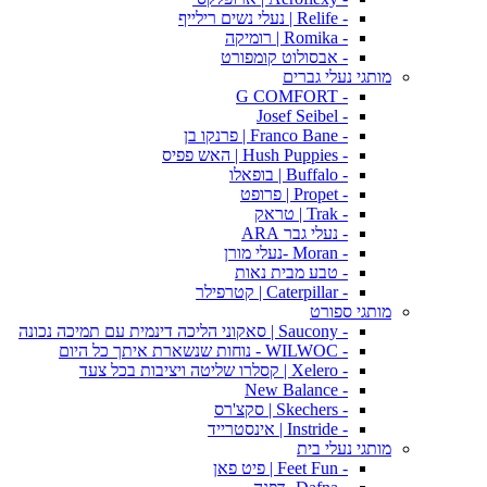
- Relife | נעלי נשים רילייף
- Romika | רומיקה
- אבסולוט קומפורט
מותגי נעלי גברים
- G COMFORT
- Josef Seibel
- Franco Bane | פרנקו בן
- Hush Puppies | האש פפיס
- Buffalo | בופאלו
- Propet | פרופט
- Trak | טראק
- נעלי גבר ARA
- Moran -נעלי מורן
- טבע מבית נאות
- Caterpillar | קטרפילר
מותגי ספורט
- Saucony | סאקוני הליכה דינמית עם תמיכה נכונה
- WILWOC - נוחות שנשארת איתך כל היום
- Xelero | קסלרו שליטה ויציבות בכל צעד
- New Balance
- Skechers | סקצ'רס
- Instride | אינסטרייד
מותגי נעלי בית
- Feet Fun | פיט פאן