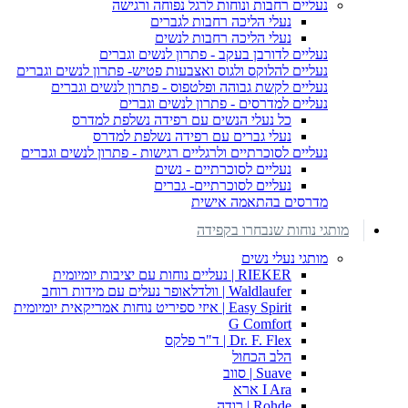
נעליים רחבות ונוחות לרגל נפוחה ורגישה
נעלי הליכה רחבות לגברים
נעלי הליכה רחבות לנשים
נעליים לדורבן בעקב - פתרון לנשים וגברים
נעליים להלוקס ולגוס ואצבעות פטיש- פתרון לנשים וגברים
נעליים לקשת גבוהה ופלטפוס - פתרון לנשים וגברים
נעליים למדרסים - פתרון לנשים וגברים
כל נעלי הנשים עם רפידה נשלפת למדרס
נעלי גברים עם רפידה נשלפת למדרס
נעליים לסוכרתיים ולרגליים רגישות - פתרון לנשים וגברים
נעליים לסוכרתיים - נשים
נעליים לסוכרתיים- גברים
מדרסים בהתאמה אישית
מותגי נוחות שנבחרו בקפידה
מותגי נעלי נשים
RIEKER | נעליים נוחות עם יציבות יומיומית
Waldlaufer | וולדלאופר נעלים עם מידות רוחב
Easy Spirit | איזי ספיריט נוחות אמריקאית יומיומית
G Comfort
Dr. F. Flex | ד"ר פלקס
הלב הכחול
Suave | סווב
I Ara ארא
Rohde | רודה