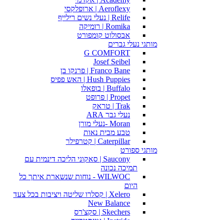
Aeroflexy | ארופלקסי
Relife | נעלי נשים רילייף
Romika | רומיקה
אבסולוט קומפורט
מותגי נעלי גברים
G COMFORT
Josef Seibel
Franco Bane | פרנקו בן
Hush Puppies | האש פפיס
Buffalo | בופאלו
Propet | פרופט
Trak | טראק
נעלי גבר ARA
Moran -נעלי מורן
טבע מבית נאות
Caterpillar | קטרפילר
מותגי ספורט
Saucony | סאקוני הליכה דינמית עם
תמיכה נכונה
WILWOC - נוחות שנשארת איתך כל
היום
Xelero | קסלרו שליטה ויציבות בכל צעד
New Balance
Skechers | סקצ'רס