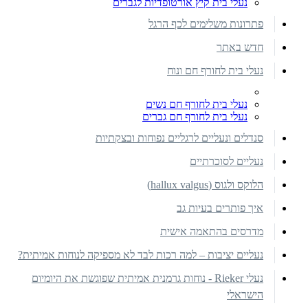
נעלי בית קיץ אורטופדיות לגברים
פתרונות משלימים לכף הרגל
חדש באתר
נעלי בית לחורף חם ונוח
נעלי בית לחורף חם נשים
נעלי בית לחורף חם גברים
סנדלים ונעליים לרגליים נפוחות ובצקתיות
נעליים לסוכרתיים
הלוקס ולגוס (hallux valgus)
איך פותרים בעיות גב
מדרסים בהתאמה אישית
נעליים יציבות – למה רכות לבד לא מספיקה לנוחות אמיתית?
נעלי Rieker - נוחות גרמנית אמיתית שפוגשת את היומיום
הישראלי