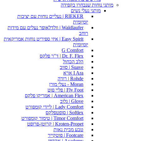
מותגי נוחות שנבחרו בקפידה
מותגי נעלי נשים
RIEKER | נעליים נוחות עם יציבות
יומיומית
Waldlaufer | וולדלאופר נעלים עם מידות
רוחב
Easy Spirit | איזי ספיריט נוחות אמריקאית
יומיומית
G Comfort
Dr. F. Flex | ד"ר פלקס
הלב הכחול
Suave | סווב
I Ara ארא
Rohde | רודה
Moran - נעלי מורן
Fly Foot | פליי פוט
American Flex | אמריקו פלקס
Glove | גלוב
Lady Comfort | ליידי קומפורט
Softlex | סופטפלקס
Timor Comfort | טימור קומפורט
Kroten-Propet | קרוטן-פרופט
טבע מבית נאות
Footcare | פוטקייר
Academy | אקדמי