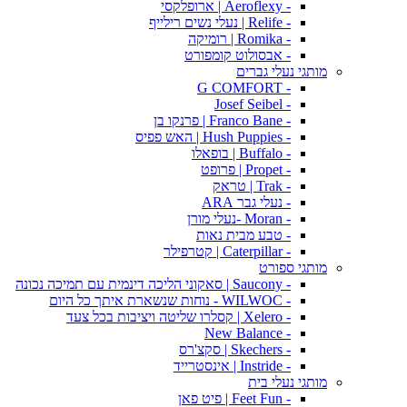
- Aeroflexy | ארופלקסי
- Relife | נעלי נשים רילייף
- Romika | רומיקה
- אבסולוט קומפורט
מותגי נעלי גברים
- G COMFORT
- Josef Seibel
- Franco Bane | פרנקו בן
- Hush Puppies | האש פפיס
- Buffalo | בופאלו
- Propet | פרופט
- Trak | טראק
- נעלי גבר ARA
- Moran -נעלי מורן
- טבע מבית נאות
- Caterpillar | קטרפילר
מותגי ספורט
- Saucony | סאקוני הליכה דינמית עם תמיכה נכונה
- WILWOC - נוחות שנשארת איתך כל היום
- Xelero | קסלרו שליטה ויציבות בכל צעד
- New Balance
- Skechers | סקצ'רס
- Instride | אינסטרייד
מותגי נעלי בית
- Feet Fun | פיט פאן