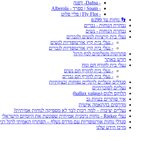
- Dafna- דפנה
- Spain | ספרד - Alberola
- Fly Flot | פליי פלוט
👣 נוחות עד ₪299
נבחרת הנוחות - גברים
נבחרת הנוחות - נשים
נעלי בית קייציות לנשים ולגברים
- נעלי בית קיץ אורטופדיות לנשים
- נעלי בית קיץ אורטופדיות לגברים
פתרונות משלימים לכף הרגל
חדש באתר
נעלי בית לחורף חם ונוח
- נעלי בית לחורף חם נשים
- נעלי בית לחורף חם גברים
סנדלים ונעליים לרגליים נפוחות ובצקתיות
נעליים לסוכרתיים
הלוקס ולגוס (hallux valgus)
איך פותרים בעיות גב
מדרסים בהתאמה אישית
נעליים יציבות – למה רכות לבד לא מספיקה לנוחות אמיתית?
נעלי Rieker - נוחות גרמנית אמיתית שפוגשת את היומיום הישראלי
סנדלי נוחות אורטופדיות עם מדרס נשלף – הפתרון האמיתי לרגל רגי
מרכז הידע שלנו