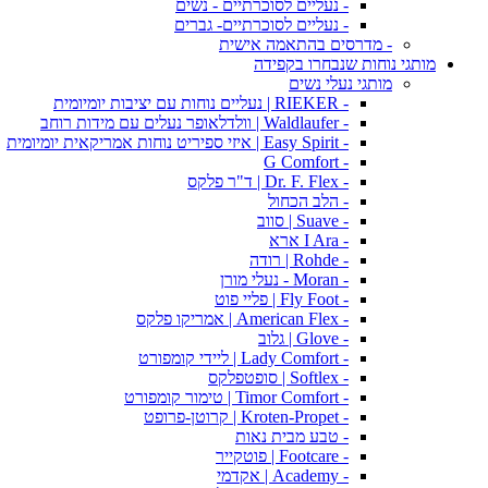
- נעליים לסוכרתיים - נשים
- נעליים לסוכרתיים- גברים
- מדרסים בהתאמה אישית
מותגי נוחות שנבחרו בקפידה
מותגי נעלי נשים
- RIEKER | נעליים נוחות עם יציבות יומיומית
- Waldlaufer | וולדלאופר נעלים עם מידות רוחב
- Easy Spirit | איזי ספיריט נוחות אמריקאית יומיומית
- G Comfort
- Dr. F. Flex | ד"ר פלקס
- הלב הכחול
- Suave | סווב
- I Ara ארא
- Rohde | רודה
- Moran - נעלי מורן
- Fly Foot | פליי פוט
- American Flex | אמריקו פלקס
- Glove | גלוב
- Lady Comfort | ליידי קומפורט
- Softlex | סופטפלקס
- Timor Comfort | טימור קומפורט
- Kroten-Propet | קרוטן-פרופט
- טבע מבית נאות
- Footcare | פוטקייר
- Academy | אקדמי