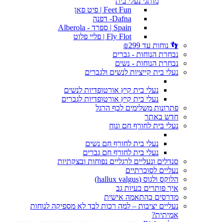
מותגי נעלי בית
Feet Fun | פיט פאן
Dafna- דפנה
Spain | ספרד - Alberola
Fly Flot | פליי פלוט
👣 נוחות עד ₪299
נבחרת הנוחות - גברים
נבחרת הנוחות - נשים
נעלי בית קייציות לנשים ולגברים
נעלי בית קיץ אורטופדיות לנשים
נעלי בית קיץ אורטופדיות לגברים
פתרונות משלימים לכף הרגל
חדש באתר
נעלי בית לחורף חם ונוח
נעלי בית לחורף חם נשים
נעלי בית לחורף חם גברים
סנדלים ונעליים לרגליים נפוחות ובצקתיות
נעליים לסוכרתיים
הלוקס ולגוס (hallux valgus)
איך פותרים בעיות גב
מדרסים בהתאמה אישית
נעליים יציבות – למה רכות לבד לא מספיקה לנוחות
אמיתית?