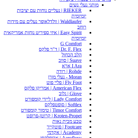
מותגי נעלי נשים
RIEKER | נעליים נוחות עם יציבות
יומיומית
Waldlaufer | וולדלאופר נעלים עם מידות
רוחב
Easy Spirit | איזי ספיריט נוחות אמריקאית
יומיומית
G Comfort
Dr. F. Flex | ד"ר פלקס
הלב הכחול
Suave | סווב
I Ara ארא
Rohde | רודה
Moran - נעלי מורן
Fly Foot | פליי פוט
American Flex | אמריקו פלקס
Glove | גלוב
Lady Comfort | ליידי קומפורט
Softlex | סופטפלקס
Timor Comfort | טימור קומפורט
Kroten-Propet | קרוטן-פרופט
טבע מבית נאות
Footcare | פוטקייר
Academy | אקדמי
Aeroflexy | ארופלקסי