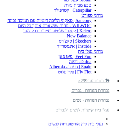
טבע מבית נאות
Caterpillar | קטרפילר
מותגי ספורט
Saucony | סאקוני הליכה דינמית עם תמיכה נכונה
WILWOC - נוחות שנשארת איתך כל היום
Xelero | קסלרו שליטה ויציבות בכל צעד
New Balance
Skechers | סקצ'רס
Instride | אינסטרייד
מותגי נעלי בית
Feet Fun | פיט פאן
Dafna- דפנה
Spain | ספרד - Alberola
Fly Flot | פליי פלוט
👣 נוחות עד ₪299
נבחרת הנוחות - גברים
נבחרת הנוחות - נשים
נעלי בית קייציות לנשים ולגברים
נעלי בית קיץ אורטופדיות לנשים