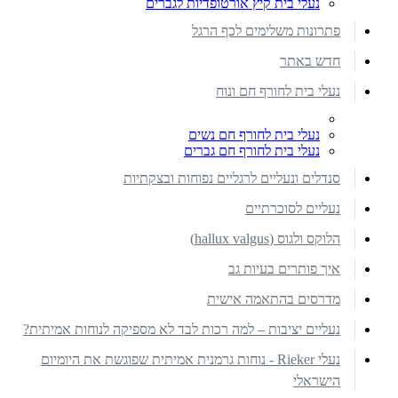
נעלי בית קיץ אורטופדיות לגברים
פתרונות משלימים לכף הרגל
חדש באתר
נעלי בית לחורף חם ונוח
נעלי בית לחורף חם נשים
נעלי בית לחורף חם גברים
סנדלים ונעליים לרגליים נפוחות ובצקתיות
נעליים לסוכרתיים
הלוקס ולגוס (hallux valgus)
איך פותרים בעיות גב
מדרסים בהתאמה אישית
נעליים יציבות – למה רכות לבד לא מספיקה לנוחות אמיתית?
נעלי Rieker - נוחות גרמנית אמיתית שפוגשת את היומיום
הישראלי