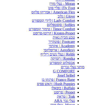
Moran - נעלי מורן
Fly Foot | פליי פוט
American Flex | אמריקו פלקס
Glove | גלוב
Lady Comfort | ליידי קומפורט
Softlex | סופטפלקס
Timor Comfort | טימור קומפורט
Kroten-Propet | קרוטן-פרופט
טבע מבית נאות
Footcare | פוטקייר
Academy | אקדמי
Aeroflexy | ארופלקסי
Relife | נעלי נשים רילייף
Romika | רומיקה
אבסולוט קומפורט
מותגי נעלי גברים
G COMFORT
Josef Seibel
Franco Bane | פרנקו בן
Hush Puppies | האש פפיס
Buffalo | בופאלו
Propet | פרופט
Trak | טראק
נעלי גבר ARA
Moran -נעלי מורן