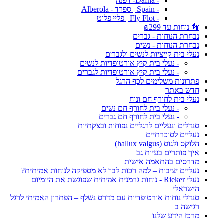
- Dafna- דפנה
- Spain | ספרד - Alberola
- Fly Flot | פליי פלוט
👣 נוחות עד ₪299
נבחרת הנוחות - גברים
נבחרת הנוחות - נשים
נעלי בית קייציות לנשים ולגברים
- נעלי בית קיץ אורטופדיות לנשים
- נעלי בית קיץ אורטופדיות לגברים
פתרונות משלימים לכף הרגל
חדש באתר
נעלי בית לחורף חם ונוח
- נעלי בית לחורף חם נשים
- נעלי בית לחורף חם גברים
סנדלים ונעליים לרגליים נפוחות ובצקתיות
נעליים לסוכרתיים
הלוקס ולגוס (hallux valgus)
איך פותרים בעיות גב
מדרסים בהתאמה אישית
נעליים יציבות – למה רכות לבד לא מספיקה לנוחות אמיתית?
נעלי Rieker - נוחות גרמנית אמיתית שפוגשת את היומיום
הישראלי
סנדלי נוחות אורטופדיות עם מדרס נשלף – הפתרון האמיתי לרגל
רגישה ב
מרכז הידע שלנו