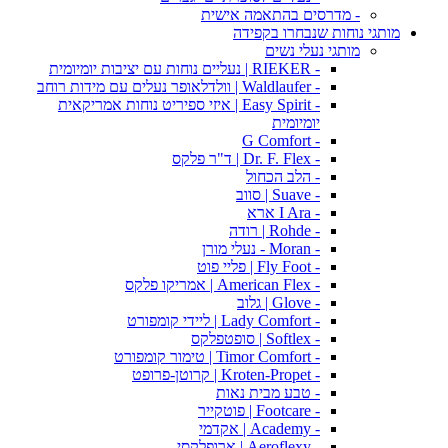
- מדרסים בהתאמה אישית
מותגי נוחות שנבחרו בקפידה
מותגי נעלי נשים
- RIEKER | נעליים נוחות עם יציבות יומיומית
- Waldlaufer | וולדלאופר נעלים עם מידות רוחב
- Easy Spirit | איזי ספיריט נוחות אמריקאית
יומיומית
- G Comfort
- Dr. F. Flex | ד"ר פלקס
- הלב הכחול
- Suave | סווב
- I Ara ארא
- Rohde | רודה
- Moran - נעלי מורן
- Fly Foot | פליי פוט
- American Flex | אמריקו פלקס
- Glove | גלוב
- Lady Comfort | ליידי קומפורט
- Softlex | סופטפלקס
- Timor Comfort | טימור קומפורט
- Kroten-Propet | קרוטן-פרופט
- טבע מבית נאות
- Footcare | פוטקייר
- Academy | אקדמי
- Aeroflexy | ארופלקסי