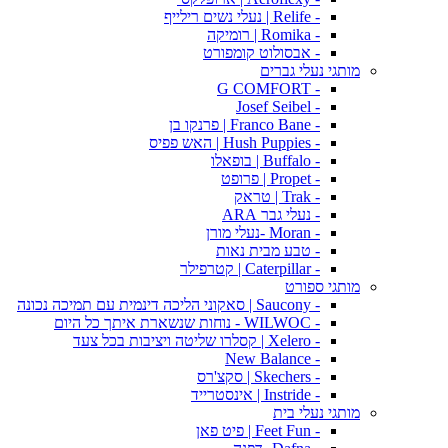
- Relife | נעלי נשים רילייף
- Romika | רומיקה
- אבסולוט קומפורט
מותגי נעלי גברים
- G COMFORT
- Josef Seibel
- Franco Bane | פרנקו בן
- Hush Puppies | האש פפיס
- Buffalo | בופאלו
- Propet | פרופט
- Trak | טראק
- נעלי גבר ARA
- Moran -נעלי מורן
- טבע מבית נאות
- Caterpillar | קטרפילר
מותגי ספורט
- Saucony | סאקוני הליכה דינמית עם תמיכה נכונה
- WILWOC - נוחות שנשארת איתך כל היום
- Xelero | קסלרו שליטה ויציבות בכל צעד
- New Balance
- Skechers | סקצ'רס
- Instride | אינסטרייד
מותגי נעלי בית
- Feet Fun | פיט פאן