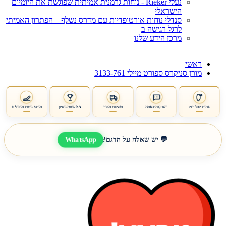
נעלי Rieker - נוחות גרמנית אמיתית שפוגשת את היומיום
הישראלי
סנדלי נוחות אורטופדיות עם מדרס נשלף – הפתרון האמיתי
לרגל רגישה ב
מרכז הידע שלנו
ראשי
מורן סניקרס ספורט מיילי 3133-761
נוחות לכל רגל
ייעוץ והתאמה
משלוח מהיר
55 שנות ניסיון
מותגי נוחות מובילים
WhatsApp
💬 יש שאלה על הדגם?