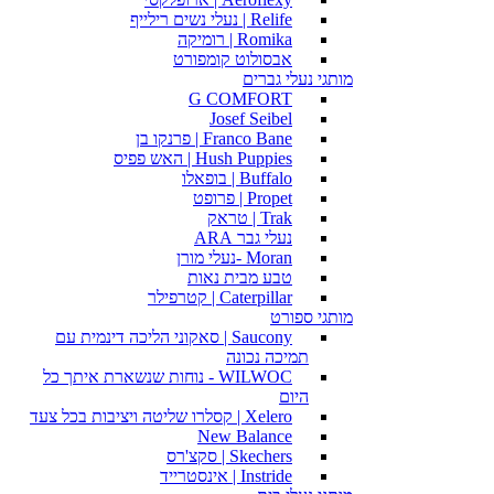
Relife | נעלי נשים רילייף
Romika | רומיקה
אבסולוט קומפורט
מותגי נעלי גברים
G COMFORT
Josef Seibel
Franco Bane | פרנקו בן
Hush Puppies | האש פפיס
Buffalo | בופאלו
Propet | פרופט
Trak | טראק
נעלי גבר ARA
Moran -נעלי מורן
טבע מבית נאות
Caterpillar | קטרפילר
מותגי ספורט
Saucony | סאקוני הליכה דינמית עם
תמיכה נכונה
WILWOC - נוחות שנשארת איתך כל
היום
Xelero | קסלרו שליטה ויציבות בכל צעד
New Balance
Skechers | סקצ'רס
Instride | אינסטרייד