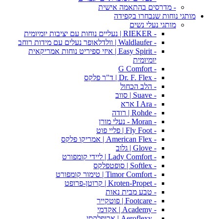
- מדרסים בהתאמה אישית
מותגי נוחות שנבחרו בקפידה
מותגי נעלי נשים
- RIEKER | נעליים נוחות עם יציבות יומיומית
- Waldlaufer | וולדלאופר נעלים עם מידות רוחב
- Easy Spirit | איזי ספיריט נוחות אמריקאית
יומיומית
- G Comfort
- Dr. F. Flex | ד"ר פלקס
- הלב הכחול
- Suave | סווב
- I Ara ארא
- Rohde | רודה
- Moran - נעלי מורן
- Fly Foot | פליי פוט
- American Flex | אמריקו פלקס
- Glove | גלוב
- Lady Comfort | ליידי קומפורט
- Softlex | סופטפלקס
- Timor Comfort | טימור קומפורט
- Kroten-Propet | קרוטן-פרופט
- טבע מבית נאות
- Footcare | פוטקייר
- Academy | אקדמי
- Aeroflexy | ארופלקסי