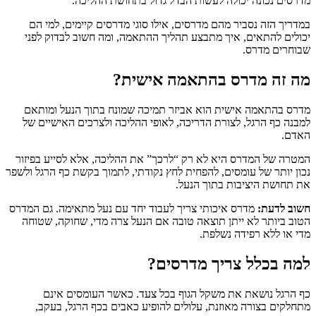
מדרסים נכונה יכולה לעשות הבדל גדול בתחושת ההליכה.
במדריך הזה נסביר מהם מדרסים, אילו סוגי מדרסים קיימים, למי הם
יכולים להתאים, איך מתבצע תהליך ההתאמה, ומה חשוב לבדוק לפני
שבוחרים מדרס.
מה זה מדרס בהתאמה אישית?
מדרס בהתאמה אישית הוא אביזר תמיכה שמונח בתוך הנעל ומותאם
למבנה כף הרגל, לצורת הדריכה, לאופי ההליכה ולצרכים האישיים של
האדם.
המטרה של המדרס היא לא רק “לרכך” את ההליכה, אלא לסייע בפיזור
נכון יותר של עומסים, להפחית לחץ נקודתי, לתמוך בקשת כף הרגל ולשפר
את תחושת היציבות בתוך הנעל.
חשוב לדעת:
מדרס איכותי צריך לעבוד יחד עם נעל מתאימה. גם המדרס
הטוב ביותר לא ייתן תוצאה טובה אם הנעל צרה מדי, שחוקה, שטוחה
מדי או ללא רפידה נשלפת.
למה בכלל צריך מדרסים?
כף הרגל נושאת את משקל הגוף בכל צעד. כאשר העומסים אינם
מתחלקים בצורה מאוזנת, עלולים להופיע כאבים בכף הרגל, בעקב,