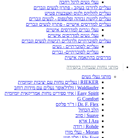
נעלי נשים לרגל רחבה
נעליים לדורבן בעקב - פתרון לנשים וגברים
נעליים להלוקס ולגוס ואצבעות פטיש
נעליים לקשת גבוהה ופלטפוס - לנשים וגברים
נעליים למדרסים אישיים - פתרון לנשים וגברים
נעלי גברים למדרסים אישיים
נעלי נשים למדרסים אישיים
נעליים לסוכרתיים ולרגליים רגישות לנשים וגברים
נעליים לסוכרתיים - נשים
נעליים לסוכרתיים- גברים
מדרסים בהתאמה אישית
מותגי נוחות שנבחרו בקפידה
מותגי נעלי נשים
RIEKER | נעליים נוחות עם יציבות יומיומית
Waldlaufer | וולדלאופר נעלים עם מידות רוחב
Easy Spirit | איזי ספיריט נוחות אמריקאית יומיומית
G Comfort
Dr. F. Flex | ד"ר פלקס
הלב הכחול
Suave | סווב
I Ara ארא
Rohde | רודה
Moran - נעלי מורן
Fly Foot | פליי פוט