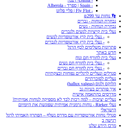
- Dafna- דפנה
- Spain | ספרד - Alberola
- Fly Flot | פליי פלוט
👣 נוחות עד ₪299
נבחרת הנוחות - גברים
נבחרת הנוחות - נשים
נעלי בית קייציות לנשים ולגברים
- נעלי בית קיץ אורטופדיות לנשים
- נעלי בית קיץ אורטופדיות לגברים
פתרונות משלימים לכף הרגל
חדש באתר
נעלי בית לחורף חם ונוח
- נעלי בית לחורף חם נשים
- נעלי בית לחורף חם גברים
סנדלים ונעליים לרגליים נפוחות ובצקתיות
נעליים לסוכרתיים
הלוקס ולגוס (hallux valgus)
איך פותרים בעיות גב
מדרסים בהתאמה אישית
נעליים יציבות – למה רכות לבד לא מספיקה לנוחות אמיתית?
נעלי Rieker - נוחות גרמנית אמיתית שפוגשת את היומיום
הישראלי
סנדלי נוחות אורטופדיות עם מדרס נשלף – הפתרון האמיתי לרגל
רגישה ב
מרכז הידע שלנו