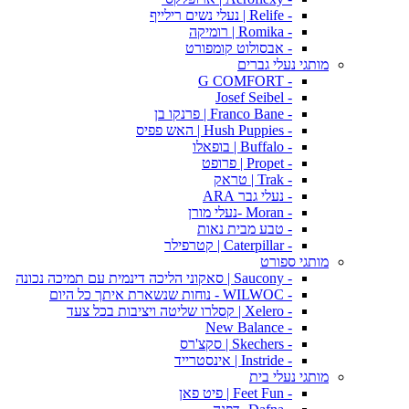
- Relife | נעלי נשים רילייף
- Romika | רומיקה
- אבסולוט קומפורט
מותגי נעלי גברים
- G COMFORT
- Josef Seibel
- Franco Bane | פרנקו בן
- Hush Puppies | האש פפיס
- Buffalo | בופאלו
- Propet | פרופט
- Trak | טראק
- נעלי גבר ARA
- Moran -נעלי מורן
- טבע מבית נאות
- Caterpillar | קטרפילר
מותגי ספורט
- Saucony | סאקוני הליכה דינמית עם תמיכה נכונה
- WILWOC - נוחות שנשארת איתך כל היום
- Xelero | קסלרו שליטה ויציבות בכל צעד
- New Balance
- Skechers | סקצ'רס
- Instride | אינסטרייד
מותגי נעלי בית
- Feet Fun | פיט פאן