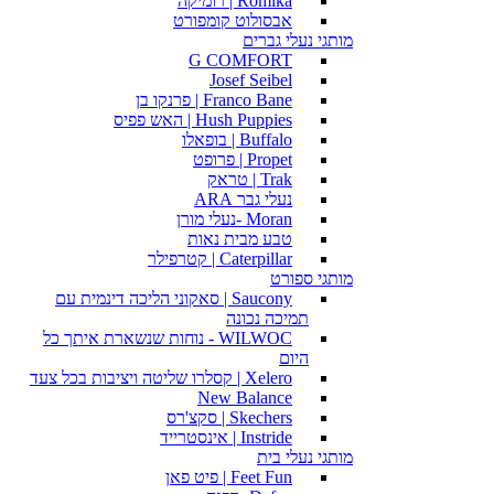
Romika | רומיקה
אבסולוט קומפורט
מותגי נעלי גברים
G COMFORT
Josef Seibel
Franco Bane | פרנקו בן
Hush Puppies | האש פפיס
Buffalo | בופאלו
Propet | פרופט
Trak | טראק
נעלי גבר ARA
Moran -נעלי מורן
טבע מבית נאות
Caterpillar | קטרפילר
מותגי ספורט
Saucony | סאקוני הליכה דינמית עם
תמיכה נכונה
WILWOC - נוחות שנשארת איתך כל
היום
Xelero | קסלרו שליטה ויציבות בכל צעד
New Balance
Skechers | סקצ'רס
Instride | אינסטרייד
מותגי נעלי בית
Feet Fun | פיט פאן