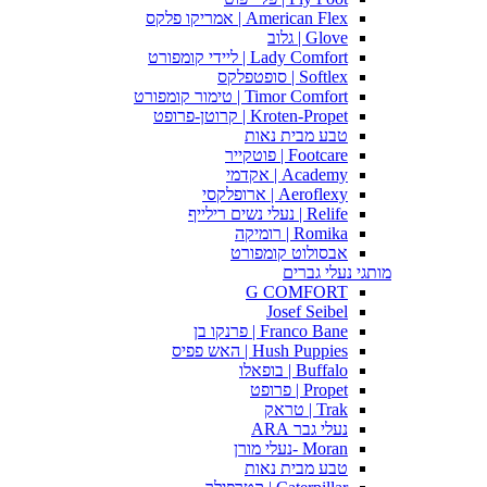
American Flex | אמריקו פלקס
Glove | גלוב
Lady Comfort | ליידי קומפורט
Softlex | סופטפלקס
Timor Comfort | טימור קומפורט
Kroten-Propet | קרוטן-פרופט
טבע מבית נאות
Footcare | פוטקייר
Academy | אקדמי
Aeroflexy | ארופלקסי
Relife | נעלי נשים רילייף
Romika | רומיקה
אבסולוט קומפורט
מותגי נעלי גברים
G COMFORT
Josef Seibel
Franco Bane | פרנקו בן
Hush Puppies | האש פפיס
Buffalo | בופאלו
Propet | פרופט
Trak | טראק
נעלי גבר ARA
Moran -נעלי מורן
טבע מבית נאות