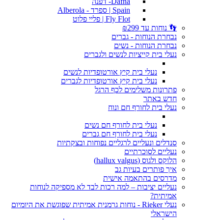
Dafna- דפנה
Spain | ספרד - Alberola
Fly Flot | פליי פלוט
👣 נוחות עד ₪299
נבחרת הנוחות - גברים
נבחרת הנוחות - נשים
נעלי בית קייציות לנשים ולגברים
נעלי בית קיץ אורטופדיות לנשים
נעלי בית קיץ אורטופדיות לגברים
פתרונות משלימים לכף הרגל
חדש באתר
נעלי בית לחורף חם ונוח
נעלי בית לחורף חם נשים
נעלי בית לחורף חם גברים
סנדלים ונעליים לרגליים נפוחות ובצקתיות
נעליים לסוכרתיים
הלוקס ולגוס (hallux valgus)
איך פותרים בעיות גב
מדרסים בהתאמה אישית
נעליים יציבות – למה רכות לבד לא מספיקה לנוחות
אמיתית?
נעלי Rieker - נוחות גרמנית אמיתית שפוגשת את היומיום
הישראלי