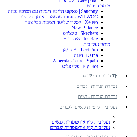
Caterpillar | קטרפילר
מותגי ספורט
Saucony | סאקוני הליכה דינמית עם תמיכה נכונה
WILWOC - נוחות שנשארת איתך כל היום
Xelero | קסלרו שליטה ויציבות בכל צעד
New Balance
Skechers | סקצ'רס
Instride | אינסטרייד
מותגי נעלי בית
Feet Fun | פיט פאן
Dafna- דפנה
Spain | ספרד - Alberola
Fly Flot | פליי פלוט
👣 נוחות עד ₪299
נבחרת הנוחות - גברים
נבחרת הנוחות - נשים
נעלי בית קייציות לנשים ולגברים
נעלי בית קיץ אורטופדיות לנשים
נעלי בית קיץ אורטופדיות לגברים
פתרונות משלימים לכף הרגל