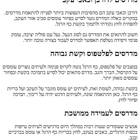
דורבן וכאבי עקב הם מהסיבות הנפוצות ביותר לפנייה להתאמת מדרסים.
במקרים כאלה המדרס נועד לסייע בפיזור עומסים סביב אזור העקב,
להפחית לחץ נקודתי ולתמוך בקשת כף הרגל.
חשוב להתאים את המדרס גם לסוג הנעל. נעל עם סוליה יציבה, עומק
פנימי ורפידה נשלפת תאפשר למדרס לעבוד בצורה טובה יותר.
מדרסים לפלטפוס וקשת גבוהה
במצבים של פלטפוס, כף הרגל נוטה לקרוס פנימה ולעיתים נוצרים עומסים
על הקרסול, הברך והגב. מדרס מתאים יכול לסייע בתמיכה בקשת ובפיזור
עומסים מאוזן יותר.
בקשת גבוהה, לעומת זאת, לעיתים יש עומס מוגבר על העקב ועל כריות
כף הרגל. כאן ההתאמה שונה, ולעיתים הדגש יהיה על ריכוך, תמיכה
ופיזור לחץ.
מדרסים לעמידה ממושכת
אנשים שעומדים שעות רבות במהלך היום מרגישים לעיתים עייפות
בכפות הרגליים, כאבים בעקב, לחץ בכריות כף הרגל או עומס בברכיים
ובגב.