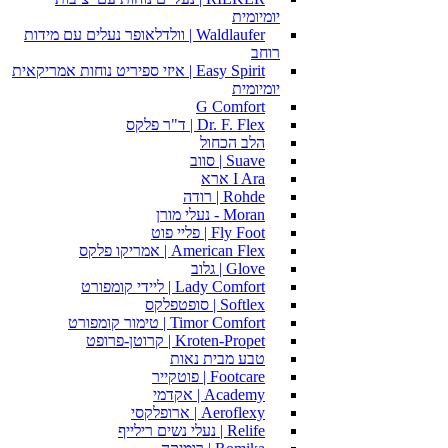
יומיומית
Waldlaufer | וולדלאופר נעלים עם מידות
רוחב
Easy Spirit | איזי ספיריט נוחות אמריקאית
יומיומית
G Comfort
Dr. F. Flex | ד"ר פלקס
הלב הכחול
Suave | סווב
I Ara ארא
Rohde | רודה
Moran - נעלי מורן
Fly Foot | פליי פוט
American Flex | אמריקו פלקס
Glove | גלוב
Lady Comfort | ליידי קומפורט
Softlex | סופטפלקס
Timor Comfort | טימור קומפורט
Kroten-Propet | קרוטן-פרופט
טבע מבית נאות
Footcare | פוטקייר
Academy | אקדמי
Aeroflexy | ארופלקסי
Relife | נעלי נשים רילייף