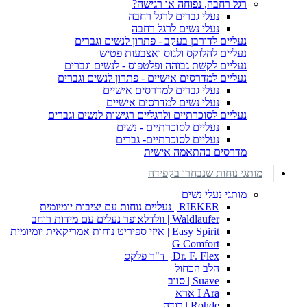
רגל רחבה, נפוחה או רגישה?
נעלי גברים לרגל רחבה
נעלי נשים לרגל רחבה
נעליים לדורבן בעקב - פתרון לנשים וגברים
נעליים להלוקס ולגוס ואצבעות פטיש
נעליים לקשת גבוהה ופלטפוס - לנשים וגברים
נעליים למדרסים אישיים - פתרון לנשים וגברים
נעלי גברים למדרסים אישיים
נעלי נשים למדרסים אישיים
נעליים לסוכרתיים ולרגליים רגישות לנשים וגברים
נעליים לסוכרתיים - נשים
נעליים לסוכרתיים- גברים
מדרסים בהתאמה אישית
מותגי נוחות שנבחרו בקפידה
מותגי נעלי נשים
RIEKER | נעליים נוחות עם יציבות יומיומית
Waldlaufer | וולדלאופר נעלים עם מידות רוחב
Easy Spirit | איזי ספיריט נוחות אמריקאית יומיומית
G Comfort
Dr. F. Flex | ד"ר פלקס
הלב הכחול
Suave | סווב
I Ara ארא
Rohde | רודה