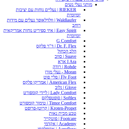
מותגי נעלי נשים
RIEKER | נעליים נוחות עם יציבות
יומיומית
Waldlaufer | וולדלאופר נעלים עם מידות
רוחב
Easy Spirit | איזי ספיריט נוחות אמריקאית
יומיומית
G Comfort
Dr. F. Flex | ד"ר פלקס
הלב הכחול
Suave | סווב
I Ara ארא
Rohde | רודה
Moran - נעלי מורן
Fly Foot | פליי פוט
American Flex | אמריקו פלקס
Glove | גלוב
Lady Comfort | ליידי קומפורט
Softlex | סופטפלקס
Timor Comfort | טימור קומפורט
Kroten-Propet | קרוטן-פרופט
טבע מבית נאות
Footcare | פוטקייר
Academy | אקדמי
Aeroflexy | ארופלקסי