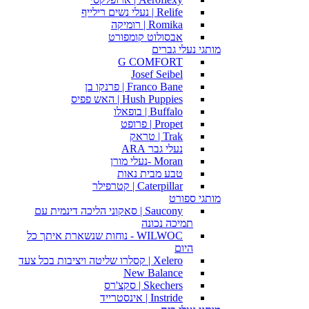
Relife | נעלי נשים רילייף
Romika | רומיקה
אבסולוט קומפורט
מותגי נעלי גברים
G COMFORT
Josef Seibel
Franco Bane | פרנקו בן
Hush Puppies | האש פפיס
Buffalo | בופאלו
Propet | פרופט
Trak | טראק
נעלי גבר ARA
Moran -נעלי מורן
טבע מבית נאות
Caterpillar | קטרפילר
מותגי ספורט
Saucony | סאקוני הליכה דינמית עם
תמיכה נכונה
WILWOC - נוחות שנשארת איתך כל
היום
Xelero | קסלרו שליטה ויציבות בכל צעד
New Balance
Skechers | סקצ'רס
Instride | אינסטרייד