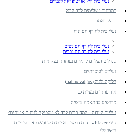
נעלי בית קיץ אורטופדיות לגברים
פתרונות משלימים לכף הרגל
חדש באתר
נעלי בית לחורף חם ונוח
נעלי בית לחורף חם נשים
נעלי בית לחורף חם גברים
סנדלים ונעליים לרגליים נפוחות ובצקתיות
נעליים לסוכרתיים
הלוקס ולגוס (hallux valgus)
איך פותרים בעיות גב
מדרסים בהתאמה אישית
נעליים יציבות – למה רכות לבד לא מספיקה לנוחות אמיתית?
נעלי Rieker - נוחות גרמנית אמיתית שפוגשת את היומיום
הישראלי