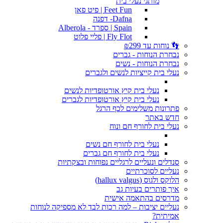
מותגי נעלי בית
Feet Fun | פיט פאן
Dafna- דפנה
Spain | ספרד - Alberola
Fly Flot | פליי פלוט
👣 נוחות עד ₪299
נבחרת הנוחות - גברים
נבחרת הנוחות - נשים
נעלי בית קייציות לנשים ולגברים
נעלי בית קיץ אורטופדיות לנשים
נעלי בית קיץ אורטופדיות לגברים
פתרונות משלימים לכף הרגל
חדש באתר
נעלי בית לחורף חם ונוח
נעלי בית לחורף חם נשים
נעלי בית לחורף חם גברים
סנדלים ונעליים לרגליים נפוחות ובצקתיות
נעליים לסוכרתיים
הלוקס ולגוס (hallux valgus)
איך פותרים בעיות גב
מדרסים בהתאמה אישית
נעליים יציבות – למה רכות לבד לא מספיקה לנוחות
אמיתית?