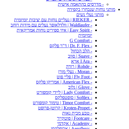
- מדרסים בהתאמה אישית
מותגי נוחות שנבחרו בקפידה
מותגי נעלי נשים
- RIEKER | נעליים נוחות עם יציבות יומיומית
- Waldlaufer | וולדלאופר נעלים עם מידות רוחב
- Easy Spirit | איזי ספיריט נוחות אמריקאית
יומיומית
- G Comfort
- Dr. F. Flex | ד"ר פלקס
- הלב הכחול
- Suave | סווב
- I Ara ארא
- Rohde | רודה
- Moran - נעלי מורן
- Fly Foot | פליי פוט
- American Flex | אמריקו פלקס
- Glove | גלוב
- Lady Comfort | ליידי קומפורט
- Softlex | סופטפלקס
- Timor Comfort | טימור קומפורט
- Kroten-Propet | קרוטן-פרופט
- טבע מבית נאות
- Footcare | פוטקייר
- Academy | אקדמי
- Aeroflexy | ארופלקסי