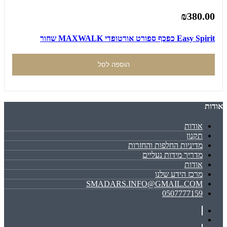
₪380.00
Easy Spirit כפכף ספורט אורטופדי MAXWALK שחור
הוספה לסל
אודות
אודות
תקנון
מדיניות החלפות והחזרות
מדריך מידות נעליים
אודות
מרכז הידע שלנו
SMADARS.INFO@GMAIL.COM
0507777159