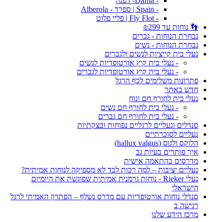
- Dafna- דפנה
- Spain | ספרד - Alberola
- Fly Flot | פליי פלוט
👣 נוחות עד ₪299
נבחרת הנוחות - גברים
נבחרת הנוחות - נשים
נעלי בית קייציות לנשים ולגברים
- נעלי בית קיץ אורטופדיות לנשים
- נעלי בית קיץ אורטופדיות לגברים
פתרונות משלימים לכף הרגל
חדש באתר
נעלי בית לחורף חם ונוח
- נעלי בית לחורף חם נשים
- נעלי בית לחורף חם גברים
סנדלים ונעליים לרגליים נפוחות ובצקתיות
נעליים לסוכרתיים
הלוקס ולגוס (hallux valgus)
איך פותרים בעיות גב
מדרסים בהתאמה אישית
נעליים יציבות – למה רכות לבד לא מספיקה לנוחות אמיתית?
נעלי Rieker - נוחות גרמנית אמיתית שפוגשת את היומיום
הישראלי
סנדלי נוחות אורטופדיות עם מדרס נשלף – הפתרון האמיתי לרגל
רגישה ב
מרכז הידע שלנו