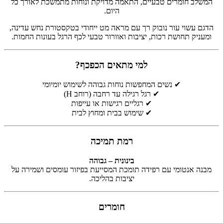
המשלב חומרים טבעיים, התאמה מדויקת ונוחות מתמשכת לאורך כל
היום.
הדגם עשוי עור נובוק רך עם מראה מט ייחודי בטקסטורת נחש עדינה,
ומעניק תחושת רכות, יציבות ואוורור טבעי לכף הרגל בעונות החמות.
למי מתאים הכפכף?
✔ נשים המחפשות נוחות גבוהה לשימוש יומיומי
✔ רגל רגילה עד רחבה (רוחב H)
✔ רגליים רגישות או עייפות
✔ שימוש בבית ומחוץ לבית
רמת תמיכה
בינונית – גבוהה
מבנה אנטומי עם רפידה תומכת המסייעת בפיזור עומסים ושמירה על
יציבות בהליכה.
חומרים