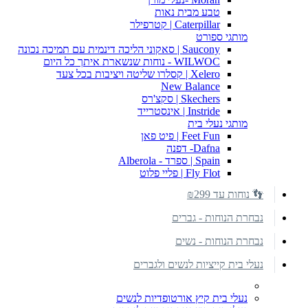
טבע מבית נאות
Caterpillar | קטרפילר
מותגי ספורט
Saucony | סאקוני הליכה דינמית עם תמיכה נכונה
WILWOC - נוחות שנשארת איתך כל היום
Xelero | קסלרו שליטה ויציבות בכל צעד
New Balance
Skechers | סקצ'רס
Instride | אינסטרייד
מותגי נעלי בית
Feet Fun | פיט פאן
Dafna- דפנה
Spain | ספרד - Alberola
Fly Flot | פליי פלוט
👣 נוחות עד ₪299
נבחרת הנוחות - גברים
נבחרת הנוחות - נשים
נעלי בית קייציות לנשים ולגברים
נעלי בית קיץ אורטופדיות לנשים