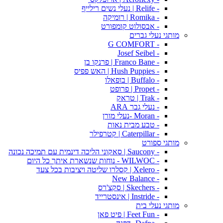
- Relife | נעלי נשים רילייף
- Romika | רומיקה
- אבסולוט קומפורט
מותגי נעלי גברים
- G COMFORT
- Josef Seibel
- Franco Bane | פרנקו בן
- Hush Puppies | האש פפיס
- Buffalo | בופאלו
- Propet | פרופט
- Trak | טראק
- נעלי גבר ARA
- Moran -נעלי מורן
- טבע מבית נאות
- Caterpillar | קטרפילר
מותגי ספורט
- Saucony | סאקוני הליכה דינמית עם תמיכה נכונה
- WILWOC - נוחות שנשארת איתך כל היום
- Xelero | קסלרו שליטה ויציבות בכל צעד
- New Balance
- Skechers | סקצ'רס
- Instride | אינסטרייד
מותגי נעלי בית
- Feet Fun | פיט פאן