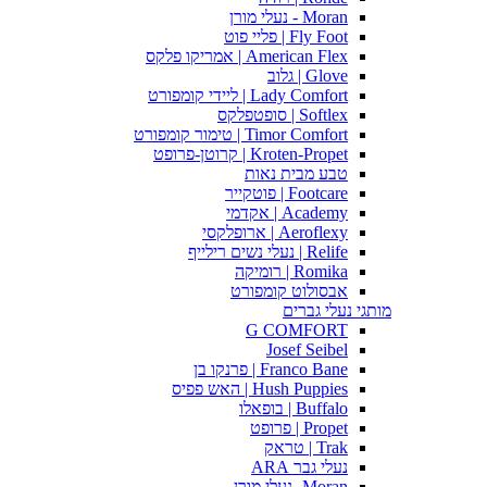
Moran - נעלי מורן
Fly Foot | פליי פוט
American Flex | אמריקו פלקס
Glove | גלוב
Lady Comfort | ליידי קומפורט
Softlex | סופטפלקס
Timor Comfort | טימור קומפורט
Kroten-Propet | קרוטן-פרופט
טבע מבית נאות
Footcare | פוטקייר
Academy | אקדמי
Aeroflexy | ארופלקסי
Relife | נעלי נשים רילייף
Romika | רומיקה
אבסולוט קומפורט
מותגי נעלי גברים
G COMFORT
Josef Seibel
Franco Bane | פרנקו בן
Hush Puppies | האש פפיס
Buffalo | בופאלו
Propet | פרופט
Trak | טראק
נעלי גבר ARA
Moran -נעלי מורן