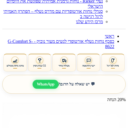
נעלי Rieker - נוחות גרמנית אמיתית שפוגשת את היומיום
הישראלי
סנדלי נוחות אורטופדיות עם מדרס נשלף – הפתרון האמיתי
לרגל רגישה ב
מרכז הידע שלנו
ראשי
כפכף נוחות נשלף אורטופדי לנשים מעור נובוק - G-Comfort S-
8622
נוחות לכל רגל
ייעוץ והתאמה
משלוח מהיר
55 שנות ניסיון
מותגי נוחות מובילים
WhatsApp
💬 יש שאלה על הדגם?
20% הנחה