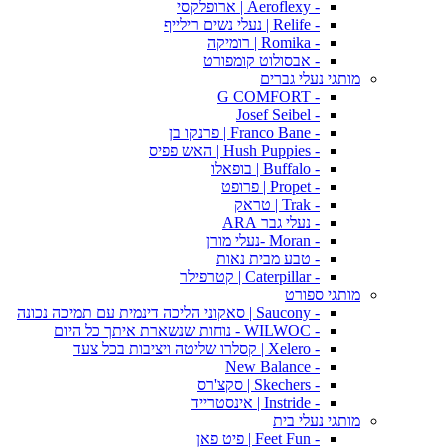
- Aeroflexy | ארופלקסי
- Relife | נעלי נשים רילייף
- Romika | רומיקה
- אבסולוט קומפורט
מותגי נעלי גברים
- G COMFORT
- Josef Seibel
- Franco Bane | פרנקו בן
- Hush Puppies | האש פפיס
- Buffalo | בופאלו
- Propet | פרופט
- Trak | טראק
- נעלי גבר ARA
- Moran -נעלי מורן
- טבע מבית נאות
- Caterpillar | קטרפילר
מותגי ספורט
- Saucony | סאקוני הליכה דינמית עם תמיכה נכונה
- WILWOC - נוחות שנשארת איתך כל היום
- Xelero | קסלרו שליטה ויציבות בכל צעד
- New Balance
- Skechers | סקצ'רס
- Instride | אינסטרייד
מותגי נעלי בית
- Feet Fun | פיט פאן