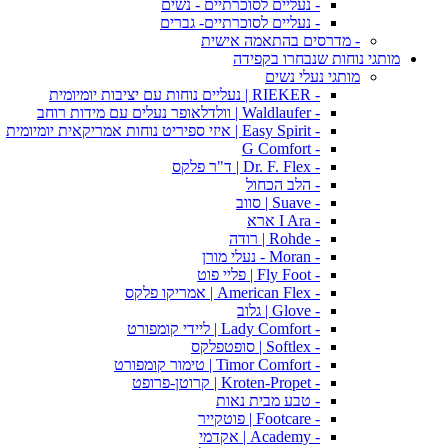
- נעליים לסוכרתיים - נשים
- נעליים לסוכרתיים- גברים
- מדרסים בהתאמה אישית
מותגי נוחות שנבחרו בקפידה
מותגי נעלי נשים
- RIEKER | נעליים נוחות עם יציבות יומיומית
- Waldlaufer | וולדלאופר נעלים עם מידות רוחב
- Easy Spirit | איזי ספיריט נוחות אמריקאית יומיומית
- G Comfort
- Dr. F. Flex | ד"ר פלקס
- הלב הכחול
- Suave | סווב
- I Ara ארא
- Rohde | רודה
- Moran - נעלי מורן
- Fly Foot | פליי פוט
- American Flex | אמריקו פלקס
- Glove | גלוב
- Lady Comfort | ליידי קומפורט
- Softlex | סופטפלקס
- Timor Comfort | טימור קומפורט
- Kroten-Propet | קרוטן-פרופט
- טבע מבית נאות
- Footcare | פוטקייר
- Academy | אקדמי