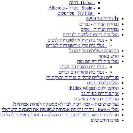
- Dafna- דפנה
- Spain | ספרד - Alberola
- Fly Flot | פליי פלוט
👣 נוחות עד ₪299
נבחרת הנוחות - גברים
נבחרת הנוחות - נשים
נעלי בית קייציות לנשים ולגברים
- נעלי בית קיץ אורטופדיות לנשים
- נעלי בית קיץ אורטופדיות לגברים
פתרונות משלימים לכף הרגל
חדש באתר
נעלי בית לחורף חם ונוח
- נעלי בית לחורף חם נשים
- נעלי בית לחורף חם גברים
סנדלים ונעליים לרגליים נפוחות ובצקתיות
נעליים לסוכרתיים
הלוקס ולגוס (hallux valgus)
איך פותרים בעיות גב
מדרסים בהתאמה אישית
נעליים יציבות – למה רכות לבד לא מספיקה לנוחות אמיתית?
נעלי Rieker - נוחות גרמנית אמיתית שפוגשת את היומיום הישראלי
סנדלי נוחות אורטופדיות עם מדרס נשלף – הפתרון האמיתי לרגל רגי
מרכז הידע שלנו