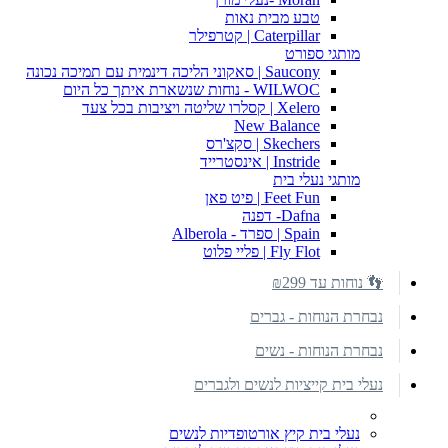
טבע מבית נאות
Caterpillar | קטרפילר
מותגי ספורט
Saucony | סאקוני הליכה דינמית עם תמיכה נכונה
WILWOC - נוחות שנשארת איתך כל היום
Xelero | קסלרו שליטה ויציבות בכל צעד
New Balance
Skechers | סקצ'רס
Instride | אינסטרייד
מותגי נעלי בית
Feet Fun | פיט פאן
Dafna- דפנה
Spain | ספרד - Alberola
Fly Flot | פליי פלוט
👣 נוחות עד ₪299
נבחרת הנוחות - גברים
נבחרת הנוחות - נשים
נעלי בית קייציות לנשים ולגברים
נעלי בית קיץ אורטופדיות לנשים