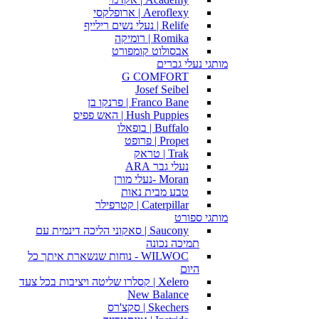
Aeroflexy | ארופלקסי
Relife | נעלי נשים רילייף
Romika | רומיקה
אבסולוט קומפורט
מותגי נעלי גברים
G COMFORT
Josef Seibel
Franco Bane | פרנקו בן
Hush Puppies | האש פפיס
Buffalo | בופאלו
Propet | פרופט
Trak | טראק
נעלי גבר ARA
Moran -נעלי מורן
טבע מבית נאות
Caterpillar | קטרפילר
מותגי ספורט
Saucony | סאקוני הליכה דינמית עם
תמיכה נכונה
WILWOC - נוחות שנשארת איתך כל
היום
Xelero | קסלרו שליטה ויציבות בכל צעד
New Balance
Skechers | סקצ'רס