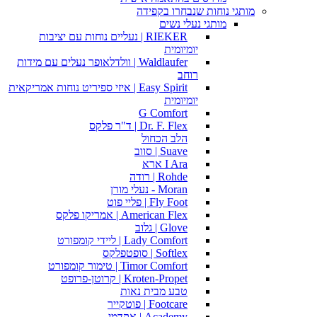
מותגי נוחות שנבחרו בקפידה
מותגי נעלי נשים
RIEKER | נעליים נוחות עם יציבות
יומיומית
Waldlaufer | וולדלאופר נעלים עם מידות
רוחב
Easy Spirit | איזי ספיריט נוחות אמריקאית
יומיומית
G Comfort
Dr. F. Flex | ד"ר פלקס
הלב הכחול
Suave | סווב
I Ara ארא
Rohde | רודה
Moran - נעלי מורן
Fly Foot | פליי פוט
American Flex | אמריקו פלקס
Glove | גלוב
Lady Comfort | ליידי קומפורט
Softlex | סופטפלקס
Timor Comfort | טימור קומפורט
Kroten-Propet | קרוטן-פרופט
טבע מבית נאות
Footcare | פוטקייר
Academy | אקדמי