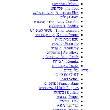
Moran - נעלי מורן
Fly Foot | פליי פוט
American Flex | אמריקו פלקס
Glove | גלוב
Lady Comfort | ליידי קומפורט
Softlex | סופטפלקס
Timor Comfort | טימור קומפורט
Kroten-Propet | קרוטן-פרופט
טבע מבית נאות
Footcare | פוטקייר
Academy | אקדמי
Aeroflexy | ארופלקסי
Relife | נעלי נשים רילייף
Romika | רומיקה
אבסולוט קומפורט
מותגי נעלי גברים
G COMFORT
Josef Seibel
Franco Bane | פרנקו בן
Hush Puppies | האש פפיס
Buffalo | בופאלו
Propet | פרופט
Trak | טראק
נעלי גבר ARA
Moran -נעלי מורן