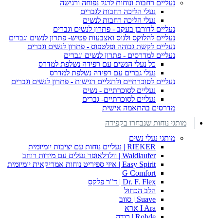
נעליים רחבות ונוחות לרגל נפוחה ורגישה
נעלי הליכה רחבות לגברים
נעלי הליכה רחבות לנשים
נעליים לדורבן בעקב - פתרון לנשים וגברים
נעליים להלוקס ולגוס ואצבעות פטיש- פתרון לנשים וגברים
נעליים לקשת גבוהה ופלטפוס - פתרון לנשים וגברים
נעליים למדרסים - פתרון לנשים וגברים
כל נעלי הנשים עם רפידה נשלפת למדרס
נעלי גברים עם רפידה נשלפת למדרס
נעליים לסוכרתיים ולרגליים רגישות - פתרון לנשים וגברים
נעליים לסוכרתיים - נשים
נעליים לסוכרתיים- גברים
מדרסים בהתאמה אישית
מותגי נוחות שנבחרו בקפידה
מותגי נעלי נשים
RIEKER | נעליים נוחות עם יציבות יומיומית
Waldlaufer | וולדלאופר נעלים עם מידות רוחב
Easy Spirit | איזי ספיריט נוחות אמריקאית יומיומית
G Comfort
Dr. F. Flex | ד"ר פלקס
הלב הכחול
Suave | סווב
I Ara ארא
Rohde | רודה