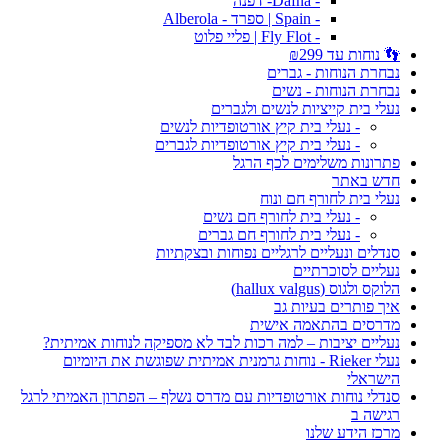
- Dafna- דפנה
- Spain | ספרד - Alberola
- Fly Flot | פליי פלוט
👣 נוחות עד ₪299
נבחרת הנוחות - גברים
נבחרת הנוחות - נשים
נעלי בית קייציות לנשים ולגברים
- נעלי בית קיץ אורטופדיות לנשים
- נעלי בית קיץ אורטופדיות לגברים
פתרונות משלימים לכף הרגל
חדש באתר
נעלי בית לחורף חם ונוח
- נעלי בית לחורף חם נשים
- נעלי בית לחורף חם גברים
סנדלים ונעליים לרגליים נפוחות ובצקתיות
נעליים לסוכרתיים
הלוקס ולגוס (hallux valgus)
איך פותרים בעיות גב
מדרסים בהתאמה אישית
נעליים יציבות – למה רכות לבד לא מספיקה לנוחות אמיתית?
נעלי Rieker - נוחות גרמנית אמיתית שפוגשת את היומיום
הישראלי
סנדלי נוחות אורטופדיות עם מדרס נשלף – הפתרון האמיתי לרגל
רגישה ב
מרכז הידע שלנו