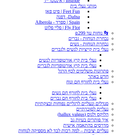
Instride | אינסטרייד
מותגי נעלי בית
Feet Fun | פיט פאן
Dafna- דפנה
Spain | ספרד - Alberola
Fly Flot | פליי פלוט
👣 נוחות עד ₪299
נבחרת הנוחות - גברים
נבחרת הנוחות - נשים
נעלי בית קייציות לנשים ולגברים
נעלי בית קיץ אורטופדיות לנשים
נעלי בית קיץ אורטופדיות לגברים
פתרונות משלימים לכף הרגל
חדש באתר
נעלי בית לחורף חם ונוח
נעלי בית לחורף חם נשים
נעלי בית לחורף חם גברים
סנדלים ונעליים לרגליים נפוחות ובצקתיות
נעליים לסוכרתיים
הלוקס ולגוס (hallux valgus)
איך פותרים בעיות גב
מדרסים בהתאמה אישית
נעליים יציבות – למה רכות לבד לא מספיקה לנוחות