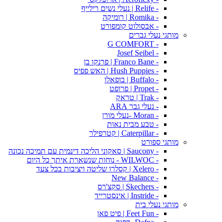
- Relife | נעלי נשים רילייף
- Romika | רומיקה
- אבסולוט קומפורט
מותגי נעלי גברים
- G COMFORT
- Josef Seibel
- Franco Bane | פרנקו בן
- Hush Puppies | האש פפיס
- Buffalo | בופאלו
- Propet | פרופט
- Trak | טראק
- נעלי גבר ARA
- Moran -נעלי מורן
- טבע מבית נאות
- Caterpillar | קטרפילר
מותגי ספורט
- Saucony | סאקוני הליכה דינמית עם תמיכה נכונה
- WILWOC - נוחות שנשארת איתך כל היום
- Xelero | קסלרו שליטה ויציבות בכל צעד
- New Balance
- Skechers | סקצ'רס
- Instride | אינסטרייד
מותגי נעלי בית
- Feet Fun | פיט פאן