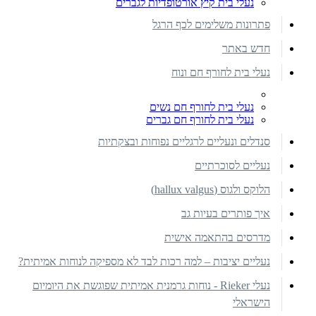
נעלי בית קיץ אורטופדיות לגברים
פתרונות משלימים לכף הרגל
חדש באתר
נעלי בית לחורף חם ונוח
נעלי בית לחורף חם נשים
נעלי בית לחורף חם גברים
סנדלים ונעליים לרגליים נפוחות ובצקתיות
נעליים לסוכרתיים
הלוקס ולגוס (hallux valgus)
איך פותרים בעיות גב
מדרסים בהתאמה אישית
נעליים יציבות – למה רכות לבד לא מספיקה לנוחות אמיתית?
נעלי Rieker - נוחות גרמנית אמיתית שפוגשת את היומיום
הישראלי