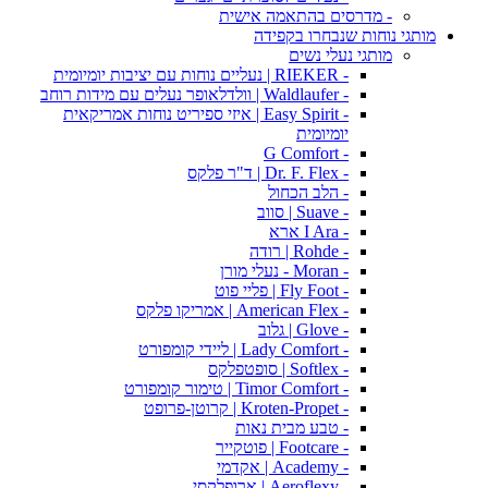
- מדרסים בהתאמה אישית
מותגי נוחות שנבחרו בקפידה
מותגי נעלי נשים
- RIEKER | נעליים נוחות עם יציבות יומיומית
- Waldlaufer | וולדלאופר נעלים עם מידות רוחב
- Easy Spirit | איזי ספיריט נוחות אמריקאית
יומיומית
- G Comfort
- Dr. F. Flex | ד"ר פלקס
- הלב הכחול
- Suave | סווב
- I Ara ארא
- Rohde | רודה
- Moran - נעלי מורן
- Fly Foot | פליי פוט
- American Flex | אמריקו פלקס
- Glove | גלוב
- Lady Comfort | ליידי קומפורט
- Softlex | סופטפלקס
- Timor Comfort | טימור קומפורט
- Kroten-Propet | קרוטן-פרופט
- טבע מבית נאות
- Footcare | פוטקייר
- Academy | אקדמי
- Aeroflexy | ארופלקסי